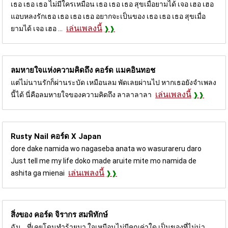
เธอ เธอ เธอ ไม่มีใครเหมือน เธอ เธอ เธอ สุขเมื่อยามได้ เจอ เฮอ เฮอ
แอบหลงรักเธอ เธอ เธอ เธอ อยากจะเป็นของ เธอ เธอ เธอ สุขเมื่อ
เล่นเพลงนี้
ยามได้ เจอ เฮอ ...
ลมหายใจแห่งความคิดถึง คอร์ด
แมคอินทอช
แต่ไม่นานรักก็ผ่านระบัด เหมือนลม พัดเลยผ่านไป หากเธอยังจำเพลง
เล่นเพลงนี้
นี้ได้ นี่คือลมหายใจของความคิดถึง ลาลาลาลา
Rusty Nail คอร์ด
X Japan
dore dake namida wo nagaseba anata wo wasurareru daro
Just tell me my life doko made aruite mite mo namida de
เล่นเพลงนี้
ashita ga mienai
สิ่งของ คอร์ด
จิรากร สมพิทักษ์
ฉัน... ที่เคยโดนทำร้ายมา ใจเหมือนไม่มีคุณค่าใด เป็นของที่ไม่น่า