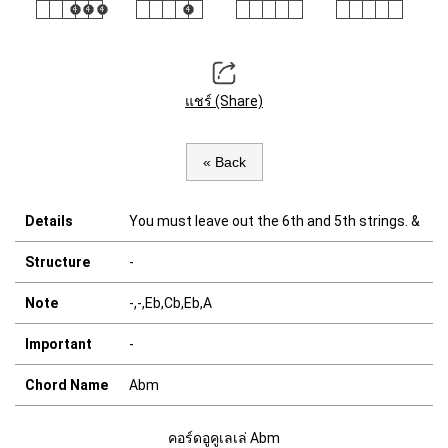
แชร์ (Share)
« Back
Details
You must leave out the 6th and 5th strings. &
Structure
-
Note
-,-,Eb,Cb,Eb,A
Important
-
Chord Name
Abm
คอร์ดอูคูเลเล่ Abm