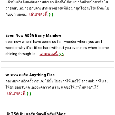
แล้วมันเกิดอีหยังกับความฮักเฮา น้องจึงได้คบเขาถิ่มอ้ายน้ำตาพัง ไส
ว่าฮักสิบ่เพม่าง ฮักบ่จางปานซางฮ้างแท้น้อ มาขุดใจอ้ายไว้แล้วกะไป
เล่นเพลงนี้
กับเขา หลงล...
Even Now คอร์ด
Barry Manilow
even now when I have come so far I wonder where you are I
wonder why it's still so hard without you even now when I come
เล่นเพลงนี้
shining through I s...
ทบทวน คอร์ด
Anything Else
ลองทบทวนอีกครั้ง ก่อนจะได้มั้ย ไม่อยากให้เธอใช้ อารมณ์มากไป จะ
ให้ฉันยอมรับผิด เธอจะคิดว่าฉันร้าย แค่ขอให้เราไม่ห่างกันไว้
เล่นเพลงนี้
เก็บไว้ที่เดิม คอร์ด
พิสุทธิ์ ทรัพย์วิจิตร