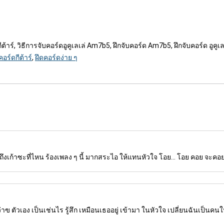
้าร์, วิธีการจับคอร์ดอูคูเลเล่ Am7b5, ฝึกจับคอร์ด Am7b5, ฝึกจับคอร์ด อูคู
คอร์ดกีต้าร์
,
ฝึดคอร์ดง่าย ๆ
ง ถึงเก้าซะที่ไหน ร้องเพลง ๆ นี้ มากสระไอ ให้แทนหัวใจ โอย... โอย คอย จะค
่าฃ ตัวเอง เป็นเช่นไร รู้สึก เหมือนเธออยู่ เข้ามา ในหัวใจ เปลี่ยนฉันเป็นคนใ