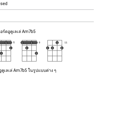
used
อร์ดอูคูเลเล่ Am7b5
อูคูเลเล่ Am7b5 ในรูปแบบต่าง ๆ