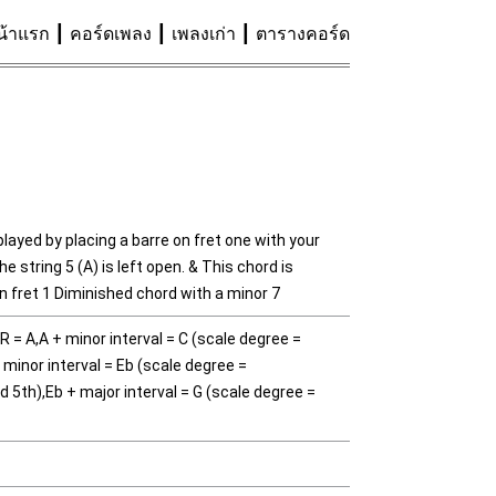
น้าแรก
คอร์ดเพลง
เพลงเก่า
ตารางคอร์ด
played by placing a barre on fret one with your
he string 5 (A) is left open. & This chord is
n fret 1 Diminished chord with a minor 7
= A,A + minor interval = C (scale degree =
 minor interval = Eb (scale degree =
d 5th),Eb + major interval = G (scale degree =