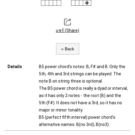
แชร์ (Share)
« Back
Details
B5 power chord's notes: B, F# and B. Only the
5th, 4th and 3rd strings can be played. The
note B on string three is optional.
The B5 power chord is really a dyad or interval,
as it has only 2 notes - the root (B) and the
5th (F#). It does not have a 3rd, so it has no
major or minor tonality.
B5 (perfect fifth interval) power chord's
alternative names: B(no 3rd), B(no3).