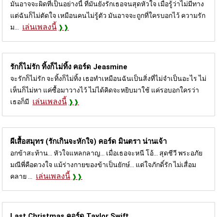
มันอาจจะผิดที่เป็นอย่างนี้ ที่มันยังรักเธอจนสุดหัวใจ เมื่อรู้ว่าไม่มีทาง
แต่ฉันก็ไม่ตัดใจ เหมือนคนไม่รู้ตัว มันอาจจะถูกที่ใครบอกไว้ ความรัก
เล่นเพลงนี้
ม...
รักก็ไม่รัก ทิ้งก็ไม่ทิ้ง คอร์ด
Jeasmine
จะรักก็ไม่รัก จะทิ้งก็ไม่ทิ้ง เธอทำเหมือนฉันเป็นสิ่งที่ไม่จำเป็นอะไร ไม่
เห็นก็ไม่หา แค่ซื้อมาวางไว้ ไม่ได้คิดจะหยิบมาใช้ แค่รอบอกใครว่า
เล่นเพลงนี้
เธอก็มี
ผีเสื้อสมุทร (รักเกินจะหักใจ) คอร์ด
มินตรา น่านเจ้า
อกข้าสะท้าน... หัวใจแหลกลาญ... เมื่อเธอจะหนี โอ้... สุดชีวี พระอภัย
มณีพี่คือดวงใจ แม้ร่างกายของข้าเป็นยักษ์... แต่ใจภักดิ์รัก ไม่เสื่อม
เล่นเพลงนี้
คลาย ...
Last Christmas คอร์ด
Taylor Swift