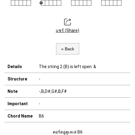
แชร์ (Share)
« Back
Details
The string 2 (B) is left open. &
Structure
-
Note
-,B,D#,G#,B,F#
Important
-
Chord Name
B6
คอร์ดอูคูเลเล่ B6