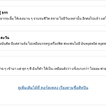
ู๋ ธรร
ันอยากจะยิ้ม ให้เธอนาน ๆ จวบจนชีวิต สลาย ไม่มีวันเหล่านั้น อีกต่อไปแล้ว แต่ใ
 ตะวัน
รื่องมันติด มีแค่สามล้อ ไม่เหมือนรถหรูเครื่องฟิต ฟงแฟนไม่มี มันหงุดหงิด หงุดหง
้าย ๆ เข้ามา แต่ ทุก ๆ ที ฉันก็ทำ ให้เป็น เหมือนดังว่า แข็งแรงกว่า ไม่ยอม พ่า
ดูเพิ่มเติมได้ที่ คอร์ดเพลง เรียงตามชื่อศิลปิน