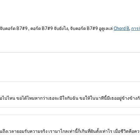
จับคอร์ด B7#9 , คอร์ด B7#9 จับยังไง, จับคอร์ด B7#9 อูคูเลเล่
Chord B
,
การจ
ไปไหน ขอได้ไหมหากว่าเธอจะมีใจกับฉัน ขอให้ในนาทีนี้มีเธออยู่ข้างข้างกัน
นถึงเวลายอมรับความจริง เรามาไกลเท่านี้ก็เกินที่ฝันตั้งเท่าไร เมื่อชีวิตคือ