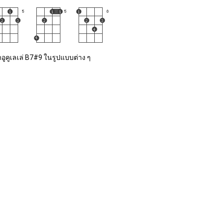
อูคูเลเล่ B7#9 ในรูปแบบต่าง ๆ