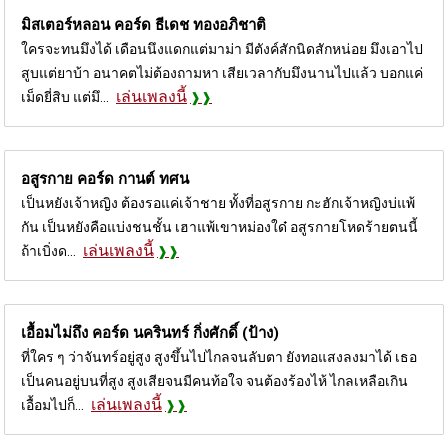
มิสเตอร์หลอน คอร์ด
ธีเดช ทองอภิชาติ
ใครจะทนมึงได้ เดือนนึงแดกแต่มาม่า มีตังค์สักนิดสักหน่อย มึงเอาไป
สูบแต่ยาบ้า อนาคตไม่ต้องถามหา เสียเวลากับมึงนานไปแล้ว บอกแค่
เล่นเพลงนี้
เม็ดยี่สิบ แต่มึ...
อสูรกาย คอร์ด
กานต์ ทศน
เป็นหยังเจ้าหญิง ต้องรอแค่เจ้าชาย ทั้งที่อสูรกาย กะฮักเจ้าหญิงบ่แพ้
กัน เป็นหยังคือแบ่งชนชั้น เฮาแพ้เขาหม่องใด๋ อสูรกายโหดร้ายตนนี้
เล่นเพลงนี้
ถ้าเบิ่งด...
เอื้อมไม่ถึง คอร์ด
นครินทร์ กิ่งศักดิ์ (ป้าง)
ที่ใคร ๆ ว่าจันทร์อยู่สูง สูงขึ้นไปไกลจนลับตา ยังทอแสงลงมาได้ เธอ
เป็นคนอยู่บนที่สูง สูงเสียจนมีคนท้อใจ จนต้องร้องไห้ ไกลเหลือเกิน
เล่นเพลงนี้
เอื้อมไปก็...