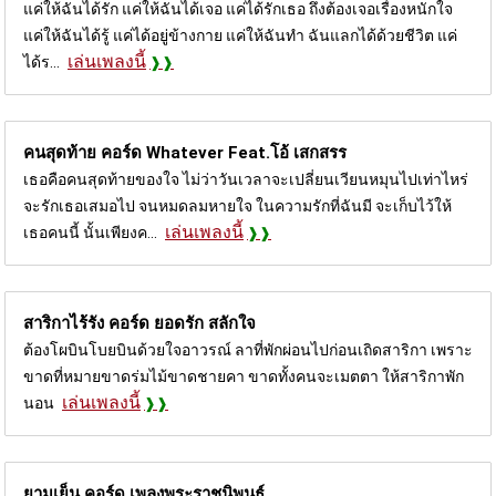
แค่ให้ฉันได้รัก แค่ให้ฉันได้เจอ แค่ได้รักเธอ ถึงต้องเจอเรื่องหนักใจ
แค่ให้ฉันได้รู้ แค่ได้อยู่ข้างกาย แค่ให้ฉันทำ ฉันแลกได้ด้วยชีวิต แค่
เล่นเพลงนี้
ได้ร...
คนสุดท้าย คอร์ด
Whatever Feat.โอ้ เสกสรร
เธอคือคนสุดท้ายของใจ ไม่ว่าวันเวลาจะเปลี่ยนเวียนหมุนไปเท่าไหร่
จะรักเธอเสมอไป จนหมดลมหายใจ ในความรักที่ฉันมี จะเก็บไว้ให้
เล่นเพลงนี้
เธอคนนี้ นั้นเพียงค...
สาริกาไร้รัง คอร์ด
ยอดรัก สลักใจ
ต้องโผบินโบยบินด้วยใจอาวรณ์ ลาที่พักผ่อนไปก่อนเถิดสาริกา เพราะ
ขาดที่หมายขาดร่มไม้ขาดชายคา ขาดทั้งคนจะเมตตา ให้สาริกาพัก
เล่นเพลงนี้
นอน
ยามเย็น คอร์ด
เพลงพระราชนิพนธ์