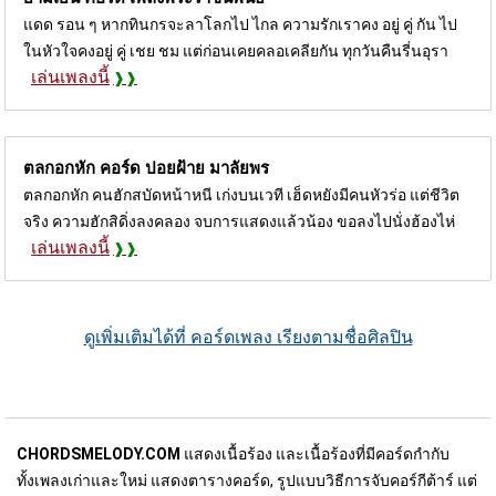
แดด รอน ๆ หากทินกรจะลาโลกไป ไกล ความรักเราคง อยู่ คู่ กัน ไป
ในหัวใจคงอยู่ คู่ เชย ชม แต่ก่อนเคยคลอเคลียกัน ทุกวันคืนรี่นอุรา
เล่นเพลงนี้
ตลกอกหัก คอร์ด
ปอยฝ้าย มาลัยพร
ตลกอกหัก คนฮักสบัดหน้าหนี เก่งบนเวที เฮ็ดหยังมีคนหัวร่อ แต่ชีวิต
จริง ความฮักสิดิ่งลงคลอง จบการแสดงแล้วน้อง ขอลงไปนั่งฮ้องไห่
เล่นเพลงนี้
ดูเพิ่มเติมได้ที่ คอร์ดเพลง เรียงตามชื่อศิลปิน
CHORDSMELODY.COM
แสดงเนื้อร้อง และเนื้อร้องที่มีคอร์ดกำกับ
ทั้งเพลงเก่าและใหม่ แสดงตารางคอร์ด, รูปแบบวิธีการจับคอร์กีต้าร์ แต่