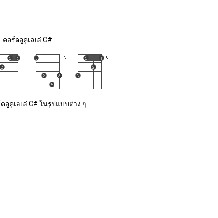
คอร์ดอูคูเลเล่ C#
ดอูคูเลเล่ C# ในรูปแบบต่าง ๆ