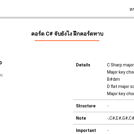
ห
คอร์ด C# จับยังไง ฝึกคอร์ดทาบ
b
Details
C Sharp major
Major key ch
B#dim
D flat major s
Major key ch
Structure
-
Note
-,C#,E#,G#,C
Important
-