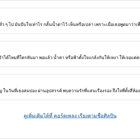
ดทั่ว ๆ ไป มันบีบใจเท่าไร กลั้นน้ำตาไว้ เห็นหรือเปล่า เพราะเมื่อเธอพูดมาว่าเพ
 จำได้ไหมที่ใครหันมา พอแล้ว น้ำตา หรือฟ้าตั้งใจแกล้งกันให้เหงา ให้เจอแต่ค
วันที่เธอสมปอง ผ่านอุปสรรค์ พบความรักที่แสนเรืองรอง ถึงใจพี่ทั้งสี่ห้อ
ดูเพิ่มเติมได้ที่ คอร์ดเพลง เรียงตามชื่อศิลปิน