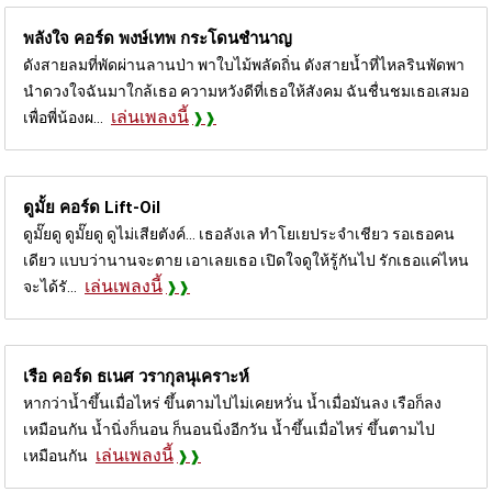
พลังใจ คอร์ด
พงษ์เทพ กระโดนชำนาญ
ดังสายลมที่พัดผ่านลานป่า พาใบไม้พลัดถิ่น ดังสายน้ำที่ไหลรินพัดพา
นำดวงใจฉันมาใกล้เธอ ความหวังดีที่เธอให้สังคม ฉันชื่นชมเธอเสมอ
เล่นเพลงนี้
เพื่อพี่น้องผ...
ดูมั้ย คอร์ด
Lift-Oil
ดูมั๊ยดู ดูมั๊ยดู ดูไม่เสียตังค์... เธอลังเล ทำโยเยประจำเชียว รอเธอคน
เดียว แบบว่านานจะตาย เอาเลยเธอ เปิดใจดูให้รู้กันไป รักเธอแค่ไหน
เล่นเพลงนี้
จะได้รั...
เรือ คอร์ด
ธเนศ วรากุลนุเคราะห์
หากว่าน้ำขึ้นเมื่อไหร่ ขึ้นตามไปไม่เคยหวั่น น้ำเมื่อมันลง เรือก็ลง
เหมือนกัน น้ำนิ่งก็นอน ก็นอนนิ่งอีกวัน น้ำขึ้นเมื่อไหร่ ขึ้นตามไป
เล่นเพลงนี้
เหมือนกัน