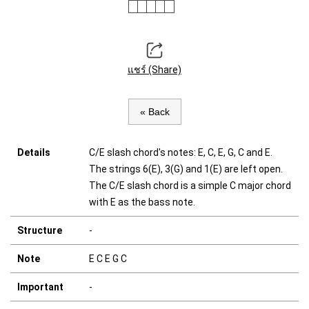
แชร์ (Share)
« Back
Details
C/E slash chord's notes: E, C, E, G, C and E.
The strings 6(E), 3(G) and 1(E) are left open.
The C/E slash chord is a simple C major chord
with E as the bass note.
Structure
-
Note
E C E G C
Important
-