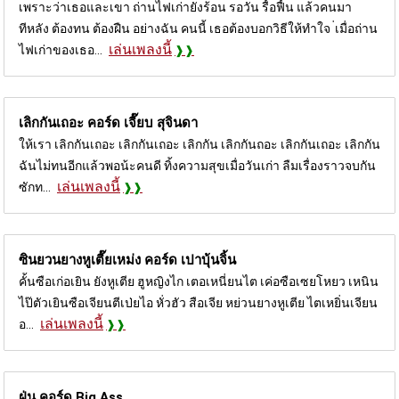
เพราะว่าเธอและเขา ถ่านไฟเก่ายังร้อน รอวัน รื้อฟื้น แล้วคนมา
ทีหลัง ต้องทน ต้องฝืน อย่างฉัน คนนี้ เธอต้องบอกวิธีให้ทำใจ ่เมื่อถ่าน
เล่นเพลงนี้
ไฟเก่าของเธอ...
เลิกกันเถอะ คอร์ด
เจี๊ยบ สุจินดา
ให้เรา เลิกกันเถอะ เลิกกันเถอะ เลิกกัน เลิกกันถอะ เลิกกันเถอะ เลิกกัน
ฉันไม่ทนอีกแล้วพอน้ะคนดี ทิ้งความสุขเมื่อวันเก่า ลืมเรื่องราวจบกัน
เล่นเพลงนี้
ซักท...
ซินยวนยางหูเตี๊ยเหม่ง คอร์ด
เปาบุ้นจิ้น
คั้นซือเก่อเยิน ยังหูเตีย ฮูหญิงไก เตอเหนี่ยนไต เค่อซือเซยโหยว เหนิน
ไป๊ตัวเยินซือเจียนตีเป่ยไอ หั่วฮัว สือเจีย หย่วนยางหูเตีย ไตเหยิ่นเจียน
เล่นเพลงนี้
อ...
ฝุ่น คอร์ด
Big Ass