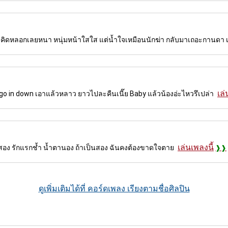
 ไม่คิดหลอกเลยหนา หนุ่มหน้าใสใส แต่น้ำใจเหมือนนักฆ่า กลับมาเถอะกานดา 
เล่
 go in down เอาแล้วหลาว ยาวไปละคืนเนี๊ย Baby แล้วน้องอ่ะไหวรึเปล่า
เล่นเพลงนี้
สอง รักแรกช้ำ น้ำตานอง ถ้าเป็นสอง ฉันคงต้องขาดใจตาย
ดูเพิ่มเติมได้ที่ คอร์ดเพลง เรียงตามชื่อศิลปิน