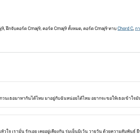
j9, ฝึกจับคอร์ด Cmaj9, คอร์ด Cmaj9 ทั้งหมด, คอร์ด Cmaj9 ทาบ
Chord C
,
กา
า รบกวนเธอมาหากันได้ไหม มาอยู่กับฉันหน่อยได้ไหม อยากจะขอให้เธอเข้าใจม
หัวใจ เรามั่น รักเอย เคยอยู่เคียงกัน ร่มเย็นมิเว้น วายวัน ด้วยความสัมพันธ์ ย