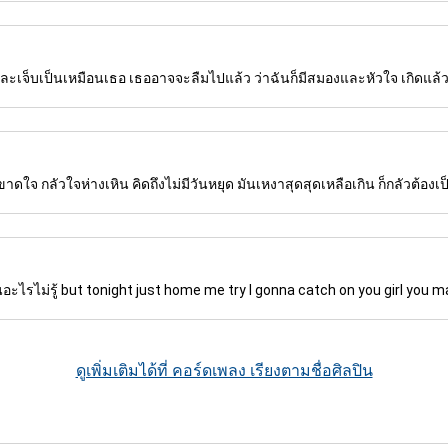
ดได้และเจ็บเป็นเหมือนเธอ เธออาจจะลืมไปแล้ว ว่าฉันก็มีสมองและหัวใจ เกิดแล
ขาดใจ กลัวใจห่างเหิน คิดถึงไม่มีวันหยุด มันเหงาสุดสุดเหลือเกิน ก็กลัวต้องเ
็นอะไรไม่รู้ but tonight just home me try I gonna catch on you girl you m
ดูเพิ่มเติมได้ที่ คอร์ดเพลง เรียงตามชื่อศิลปิน