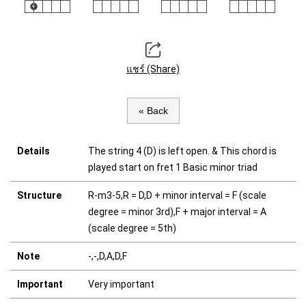
แชร์ (Share)
« Back
Details
The string 4 (D) is left open. & This chord is
played start on fret 1 Basic minor triad
Structure
R-m3-5,R = D,D + minor interval = F (scale
degree = minor 3rd),F + major interval = A
(scale degree = 5th)
Note
-,-,D,A,D,F
Important
Very important