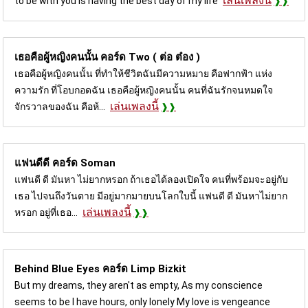
เล่นเพลงนี้
to be with you is having the best day of my life
เธอคือผู้หญิงคนนั้น คอร์ด
Two ( ต่อ ต๋อง )
เธอคือผู้หญิงคนนั้น ที่ทำให้ชีวิตฉันมีความหมาย คือฟากฟ้า แห่ง
ความรัก ที่โอบกอดฉัน เธอคือผู้หญิงคนนั้น คนที่ฉันรักจนหมดใจ
เล่นเพลงนี้
จักรวาลของฉัน คือห้...
แฟนดีดี คอร์ด
Soman
แฟนดี ดี มันหา ไม่ยากหรอก ถ้าเธอได้ลองเปิดใจ คนที่พร้อมจะอยู่กับ
เธอ ไปจนถึงวันตาย มีอยู่มากมายบนโลกใบนี้ แฟนดี ดี มันหาไม่ยาก
เล่นเพลงนี้
หรอก อยู่ที่เธอ...
Behind Blue Eyes คอร์ด
Limp Bizkit
But my dreams, they aren't as empty, As my conscience
seems to be I have hours, only lonely My love is vengeance