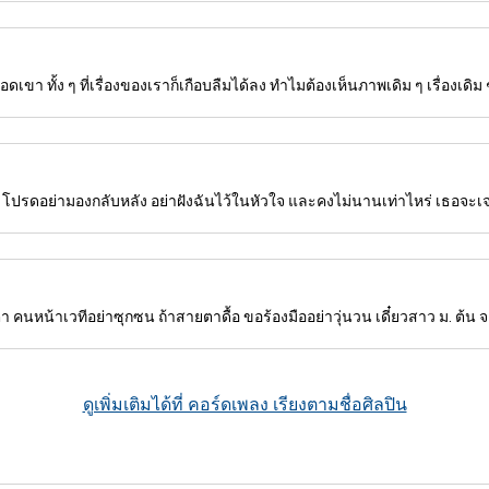
ขา ทั้ง ๆ ที่เรื่องของเราก็เกือบลืมได้ลง ทำไมต้องเห็นภาพเดิม ๆ เรื่องเดิม
นี้ โปรดอย่ามองกลับหลัง อย่าฝังฉันไว้ในหัวใจ และคงไม่นานเท่าไหร่ เธอจะเจ
นหน้าเวทีอย่าซุกซน ถ้าสายตาดื้อ ขอร้องมืออย่าวุ่นวน เดี๋ยวสาว ม. ต้น
ดูเพิ่มเติมได้ที่ คอร์ดเพลง เรียงตามชื่อศิลปิน