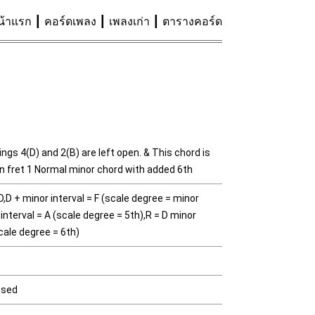
น้าแรก
คอร์ดเพลง
เพลงเก่า
ตารางคอร์ด
ings 4(D) and 2(B) are left open. & This chord is
on fret 1 Normal minor chord with added 6th
,D + minor interval = F (scale degree = minor
 interval = A (scale degree = 5th),R = D minor
scale degree = 6th)
used