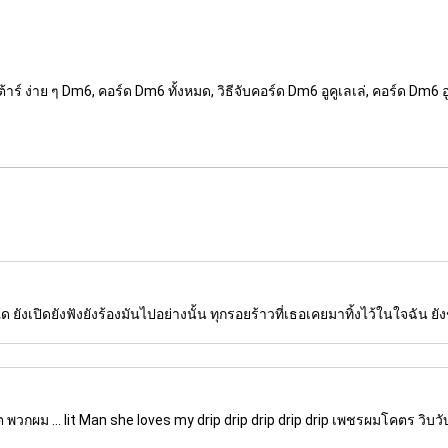
ีต้าร์ ง่าย ๆ Dm6, คอร์ด Dm6 ทั้งหมด, วิธีจับคอร์ด Dm6 อูคูเลเล่, คอร์ด Dm6 อ
 ยังเปิดยังฟังยังร้องมันไปอย่างนั้น ทุกรอยร้าวที่เธอเคยมาทิ้งไว้ในใจฉัน ยั
ิต พวกผม ... lit Man she loves my drip drip drip drip drip เพชรผมโคตร วิบวับวิ