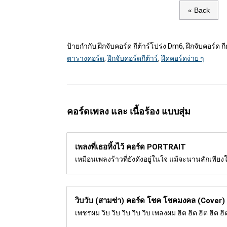
« Back
ป้ายกำกับ:
ฝึกจับคอร์ด กีต้าร์โปร่ง Dm6, ฝึกจับคอร์ด ก
ตารางคอร์ด
,
ฝึกจับคอร์ดกีต้าร์
,
ฝึดคอร์ดง่าย ๆ
คอร์ดเพลง และ เนื้อร้อง แบบสุ่ม
เพลงที่เธอทิ้งไว้ คอร์ด
PORTRAIT
เหมือนเพลงร้าวที่ยังดังอยู่ในใจ แม้จะนานสักเพียงใด
วิบวับ (สามซ่า) คอร์ด
โชค โชคมงคล (Cover)
เพชรผม วิบ วิบ วิบ วิบ วิบ เพลงผม ฮิต ฮิต ฮิต ฮิต ฮ