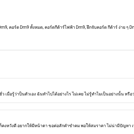
Dm9, คอร์ด Dm9 ทั้งหมด, คอร์ดกีต้าร์ไฟฟ้า Dm9, ฝึกจับคอร์ด กีต้าร์ ง่าย ๆ 
่าชั่ว เมื่อรู้ว่าป็นตัวเอง ฉันทำไปได้อย่างไร ไม่เคย ไม่รู้ทำไมเป็นอย่างนั้น หรือว
่ก็คงหวังดี อยากให้มีหน้าตา ขอต่อสักคำขำคม พอให้สมราคา ไม่น่ามีปัญหา 