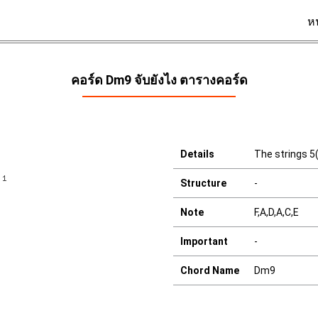
ห
คอร์ด Dm9 จับยังไง ตารางคอร์ด
Details
The strings 5(
Structure
-
Note
F,A,D,A,C,E
Important
-
Chord Name
Dm9