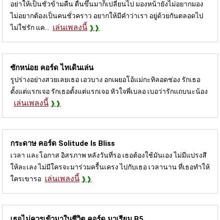
อย่าให้เป็นชั่วข้ามคืน ตื่นขึ้นมาก็เปลี่ยนไป มองหน้ายังไม่อยากมอง
ไม่อยากต้องเป็นคนชั่วคราว อยากให้มีคำว่าเรา อยู่ด้วยกันตลอดไป
เล่นเพลงนี้
ไม่ใช่รัก แค...
ซักหน่อย คอร์ด
ไทเดินเล่น
รูปร่างอย่างสวยเลยเธอ เอวบาง อกเผยอโอ้แม่กะทิลอดช่อง รักเธอ
ตั้งแต่แรกเจอ รักเธอตั้งแต่แรกเจอ หัวใจพี่เบลอ เบอว่ารักแถบนะน้อง
เล่นเพลงนี้
กระดาษ คอร์ด
Solitude Is Bliss
เวลา และโอกาส อิสรภาพ หลังวันที่รอ เธอต้องใช้มันเอง ไม่มีแปรงสี
ให้ละเลง ไม่มีใครจะมาร่วมครื้นเครง ไปกับเธอ เวลานาน ที่เธอทำให้
เล่นเพลงนี้
ใครเขารอ
เธอไม่ควรเข้ามาในชีวิต คอร์ด
มาเรียม B5