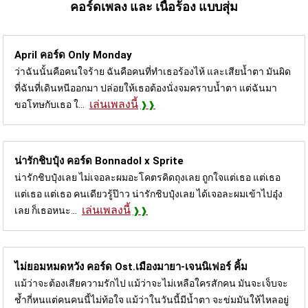
คอร์ดเพลง และ เนื้อร้อง แบบสุ่ม
April คอร์ด
Only Monday
ว่าฉันนั้นคือคนใจร้าย ฉันคือคนที่ทำเธอร้องไห้ และเสียน้ำตา มันผิด
ที่ฉันที่เดินหนีออกมา ปล่อยให้เธอต้องนั่งจมคราบน้ำตา แต่ฉันมา
เล่นเพลงนี้
ขอโทษกับเธอ ใ...
น่ารักชิบปุ๋ง คอร์ด
Bonnadol x Sprite
น่ารักชิบปุ๋งเลย ไม่เจอละผมอะโคตรคิดถุงเลย ถูกใจแต่เธอ แต่เธอ
แต่เธอ แต่เธอ คนเดียวรู้ป๊าว น่ารักชิบปุ๋งเลย ได้เจอละผมเข้าไปอุ๋ง
เล่นเพลงนี้
เลย ก็เธอหนะ...
ไม่ยอมหมดหวัง คอร์ด
Ost.เมืองมายา-เจนนิเฟอร์ คิ้ม
แม้ว่าจะต้องเสียความรักไป แม้ว่าจะไม่เหลือใครสักคน มันจะเจ็บจะ
ช้ำกี่หนแต่คนคนนี้ไม่ท้อใจ แม้ว่าในวันนี้มีน้ำตา จะข่มมันให้ไหลอยู่