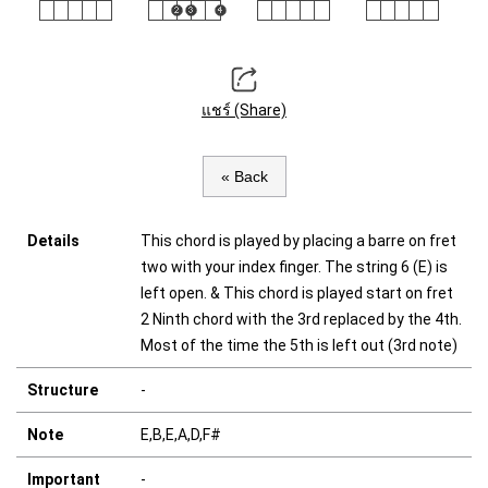
แชร์ (Share)
« Back
Details
This chord is played by placing a barre on fret
two with your index finger. The string 6 (E) is
left open. & This chord is played start on fret
2 Ninth chord with the 3rd replaced by the 4th.
Most of the time the 5th is left out (3rd note)
Structure
-
Note
E,B,E,A,D,F#
Important
-