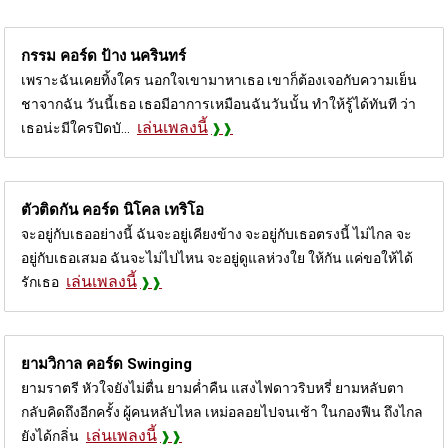
กรรม คอร์ด
ป้าง นครินทร์
เพราะฉันเคยทิ้งใคร นอกใจเขามาหาเธอ เขาก็ต้องเจอกับความเย็น
ชาจากฉัน วันนี้เธอ เธอมีอาการเหมือนฉันวันนั้น ทำให้รู้ได้ทันที ว่า
เล่นเพลงนี้
เธอน่ะมีใครปิดบั...
ตัวติดกัน คอร์ด
นิโคล เทริโอ
จะอยู่กับเธออย่างนี้ ฉันจะอยู่เคียงข้าง จะอยู่กับเธอตรงนี้ ไม่ไกล จะ
อยู่กับเธอเสมอ ฉันจะไม่ไปไหน จะอยู่ดูแลห่วงใย ให้กัน แค่ขอให้ได้
เล่นเพลงนี้
รักเธอ
ยามวิกาล คอร์ด
Swinging
ยามราตรี หัวใจยังไม่ตื่น ยามค่ำคืน แสงไฟดาวริบหรี่ ยามหลับตา
กลับคิดถึงอีกครั้ง ผู้คนหลับไหล เหม่อลอยไปจนเช้า ในกองฟืน ถึงไกล
เล่นเพลงนี้
ยังได้กลิ่น