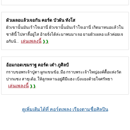
ผัวเผลอแล้วเจอกัน คอร์ด
บัวผัน ทังโส
ผัวเขานั้นมันเร้าใจเอานี่ ผัวเขานั้นมันเร้าใจเอานี่ เกิดมาหนอแล้วใน
ชาตินี้ ไปหาลี้อยู่ไส อ้ายจั่งได้ล่ะมาพบมาเจอ ยามผัวเผลอ แล้วค่อยเจ
เล่นเพลงนี้
อกับน้...
อ้อมกอดเขมราฐ คอร์ด
เต๋า ภูศิลป์
กราบขอพรเจ้าปู่ตา ผูกแขนข้อ..มือ กราบพระเจ้าใหญ่องค์ตื้อแห่งวัด
ปากแซง สาธุเด้อ..ให้ลูกหลานอยู่ดีมีแฮง เบิ่งแยงด้วยใจศรัทธา
เล่นเพลงนี้
ดูเพิ่มเติมได้ที่ คอร์ดเพลง เรียงตามชื่อศิลปิน