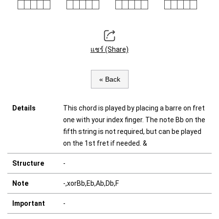
แชร์ (Share)
« Back
Details
This chord is played by placing a barre on fret
one with your index finger. The note Bb on the
fifth string is not required, but can be played
on the 1st fret if needed. &
Structure
-
Note
-,xorBb,Eb,Ab,Db,F
Important
-