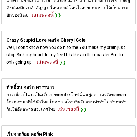
เก็บความฮักน้องเอาไว้สา คันสิฮักหมา ๆ แบบนี้ บ่ต้องเว้าให้เจ้าของดู
ดี บ่ต้องมีดอกคำสัญญา นี่คนเด้ บ่ลิโตนใจอ้ายแหน่หวา ให้เก็บความ
เล่นเพลงนี้
ฮักของน้อง...
Crazy Stupid Love คอร์ด
Cheryl Cole
Well, I don't know how you do it to me You make my brain just
stop Sink my heart to my feet It's like a roller coaster But I'm
เล่นเพลงนี้
only going up...
หำเฮี้ยน คอร์ด
คาราบาว
การเมืองเป็นร่งเป็นเรื่องของผลประโยชน์ ผมพูดความจริงขอจงอย่า
โกรธ ภาษาที่ใช้คําไทย โดด ๆ ขอโทษทีครับแบนหําทําไม หําคนทํา
เล่นเพลงนี้
กินใช่อันธพาลประเทศไทย
เริ่มจากร้อย คอร์ด
Pink