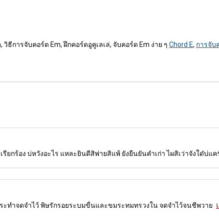
, วิธีการจับคอร์ด Em, ฝึกคอร์ดอูคูเลเล่, จับคอร์ด Em ง่าย ๆ
Chord E
,
การจับค
เรียกร้อง บ่หวังอะไร แหละยินดีสิพ่ายสิแพ้ ยังยืนยันคำเก่า ไผสิเว่าจังใด๋บ่แคร
รกระทำจดจำไว้ พิษรักรอยระบมขื่นและขมระทมทรวงใน จดจำไว้จนชีพวาย