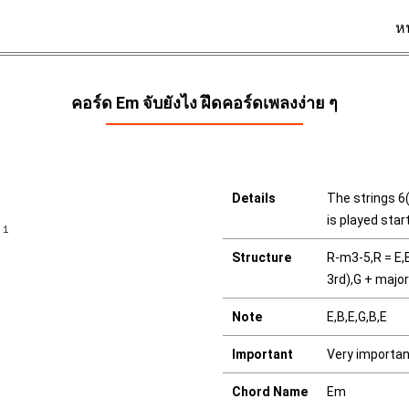
ห
คอร์ด Em จับยังไง ฝึดคอร์ดเพลงง่าย ๆ
Details
The strings 6(
is played star
Structure
R-m3-5,R = E,E
3rd),G + major
Note
E,B,E,G,B,E
Important
Very importa
Chord Name
Em