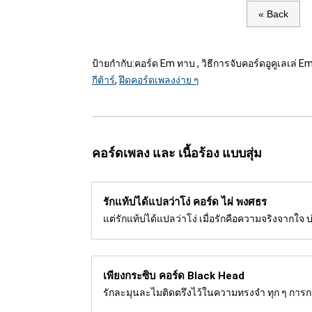
« Back
ป้ายกำกับ:
คอร์ด Em ทาบ , วิธีการจับคอร์ดอูคูเลเล่ Em
กีต้าร์
,
ฝึดคอร์ดเพลงง่าย ๆ
คอร์ดเพลง และ เนื้อร้อง แบบสุ่ม
รักแท้บ่ได้แปลว่าโง่ คอร์ด
ไผ่ พงศธร
แต่รักแท้บ่ได้แปลว่าโง่ เมื่อรักคือความจริงจากใจ บ่
เพียงกระซิบ คอร์ด
Black Head
รักละมุนละไมติดตรึงไว้ในความทรงจำ ทุก ๆ กา