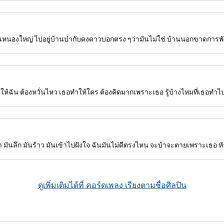
บ้านหนองใหญ่ ไปอยู่บ้านป่ากับดงดาวบอกตรง ๆว่ามันไม่ใช่ บ้านนอกขาดการพ
ห้ฉัน ต้องหวั่นไหว เธอทำให้ใคร ต้องคิดมากเพราะเธอ รู้บ้างไหมที่เธอทำไ
 มันลึก มันร้าว มันเข้าไปฝังใจ ฉันมันไม่ดีตรงไหน จะบ้าจะตายเพราะเธอ หัวใ
ดูเพิ่มเติมได้ที่ คอร์ดเพลง เรียงตามชื่อศิลปิน