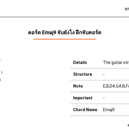
ห
คอร์ด Emaj9 จับยังไง ฝึกจับคอร์ด
9
Details
The guitar str
Structure
-
Note
E,B,D#,G#,B,F
Important
-
Chord Name
Emaj9