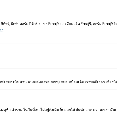
ีต้าร์, ฝึกจับคอร์ด กีต้าร์ ง่าย ๆ Emaj9, การจับคอร์ด Emaj9, คอร์ด Emaj9 
ร่ง
ยู่เสมอ เนิ่นนาน ฉันจะยังคงรอเธออยู่เสมอเหมือนเดิม เราพอมีเวลา เพียงนิ
ดูฟ้า คำราม ในวันที่เธอไม่อยู่ดังเดิม ก็ปล่อยให้ ฝนซัดสาด ความเหงา มันเ