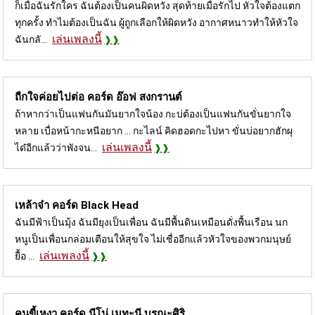
ก็เมื่อฉันรักใคร ฉันต้องเป็นคนผิดหวัง สุดท้ายเมื่อรักไป หัวใจต้องแตก
ทุกครั้ง ทำไมต้องเป็นฉัน ผู้ถูกเลือกให้ผิดหวัง อากาศหนาวทำให้หัวใจ
เล่นเพลงนี้
ฉันกลั...
ถืกใจค่อยไปต่อ คอร์ด
อ๊อฟ สงกรานต์
ถ้าหากว่าเป็นแฟนกันมันยากใจน้อง กะบ่ต้องเป็นแฟนกันขั่นยากใจ
หลาย เบื่อหน้ากะหนีอยาก ... กะไลน์ คิดฮอดกะไปหา ขั่นบ่อยากฮักผุ
เล่นเพลงนี้
ได๋อีกแล้วว่าพังจน...
เหล้าจ๋า คอร์ด
Black Head
ฉันมีฟ้าเป็นมุ้ง ฉันมียุงเป็นเพื่อน ฉันมีพื้นดินเหมือนดั่งพื้นเรือน นก
หนูเป็นเพื่อนกล่อมเตือนให้สุขใจ ไม่เชื่ออีกแล้วหัวใจของพวกมนุษย์
เล่นเพลงนี้
ยื้อ ...
คนขี้เหงา คอร์ด
นีโน่ เมทะนี บูรณะศิริ