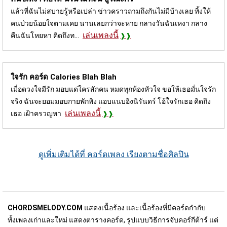
แล้วที่ฉันไม่สบายรู้หรือเปล่า ข่าวคราวถามถึงกันไม่มีบ้างเลย ทิ้งให้
คนป่วยน้อยใจตามเคย นานเลยกว่าจะหาย กลางวันฉันเหงา กลาง
เล่นเพลงนี้
คืนฉันโหยหา คิดถึงท...
ใจรัก คอร์ด
Calories Blah Blah
เมื่อดวงใจมีรัก มอบแด่ใครสักคน หมดทุกห้องหัวใจ ขอให้เธอมั่นใจรัก
จริง ฉันจะยอมมอบกายพักพิง แอบแนบอิงนิรันดร์ โอ้ใจรักเธอ คิดถึง
เล่นเพลงนี้
เธอ เฝ้าครวญหา
ดูเพิ่มเติมได้ที่ คอร์ดเพลง เรียงตามชื่อศิลปิน
CHORDSMELODY.COM
แสดงเนื้อร้อง และเนื้อร้องที่มีคอร์ดกำกับ
ทั้งเพลงเก่าและใหม่ แสดงตารางคอร์ด, รูปแบบวิธีการจับคอร์กีต้าร์ แต่