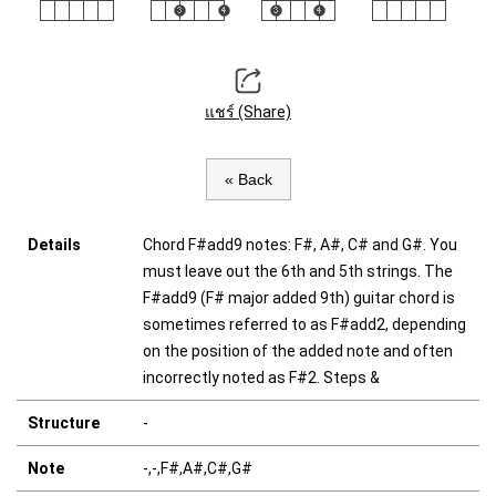
แชร์ (Share)
« Back
Details
Chord F#add9 notes: F#, A#, C# and G#. You
must leave out the 6th and 5th strings. The
F#add9 (F# major added 9th) guitar chord is
sometimes referred to as F#add2, depending
on the position of the added note and often
incorrectly noted as F#2. Steps &
Structure
-
Note
-,-,F#,A#,C#,G#