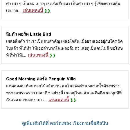
คำ เบา ๆ เป็นลม เบา ๆ เธอส่งเสียงมา เป็นคำ เบา ๆ รู้เพียงความคุ้น
เล่นเพลงนี้
เคย ก่อ...
ลืมตัว คอร์ด
Little Bird
เผลอลืมตัว ว่าเราเป็นคนสำคัญ เผลอใจสั่น เมื่อยามเธออยู่กับใคร ผิด
ไปแล้ว ที่ได้ทำ ให้เธอลำบากใจ เผลอลืมตัว เลยดูเป็นคนไม่ดี ขอโทษ
เล่นเพลงนี้
ที ที่ทำให้เ...
Good Morning คอร์ด
Penguin Villa
แดดส่องสะท้อนดอกไม้แย้มบาน ลมโชยพัดผ่าน หยาดน้ำค้างพร่าง
พรายแพรวพราว เวลาดี ๆ อย่างนี้ เธออยู่ไหน ฉันแค่คิดถึงเธอ ทุกทีที่
เล่นเพลงนี้
ฉันเจอ ความงดงาม แ...
ดูเพิ่มเติมได้ที่ คอร์ดเพลง เรียงตามชื่อศิลปิน