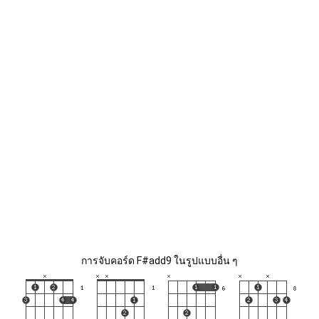
การจับคอร์ด F#add9 ในรูปแบบอื่น ๆ