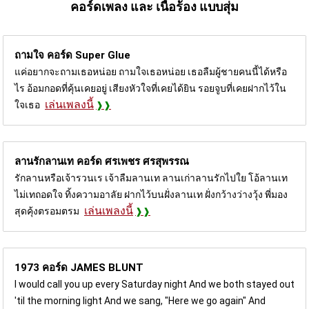
คอร์ดเพลง และ เนื้อร้อง แบบสุ่ม
ถามใจ คอร์ด
Super Glue
แค่อยากจะถามเธอหน่อย ถามใจเธอหน่อย เธอลืมผู้ชายคนนี้ได้หรือ
ไร อ้อมกอดที่คุ้นเคยอยู่ เสียงหัวใจที่เคยได้ยิน รอยจูบที่เคยฝากไว้ใน
เล่นเพลงนี้
ใจเธอ
ลานรักลานเท คอร์ด
ศรเพชร ศรสุพรรณ
รักลานหรือเจ้ารวนเร เจ้าลืมลานเท ลานเก่าลานรักไปใย โอ้ลานเท
ไม่เทถอดใจ ทิ้งความอาลัย ฝากไว้บนฝั่งลานเท ฝั่งกว้างว่างวุ้ง พี่มอง
เล่นเพลงนี้
สุดคุ้งตรอมตรม
1973 คอร์ด
JAMES BLUNT
I would call you up every Saturday night And we both stayed out
'til the morning light And we sang, "Here we go again" And