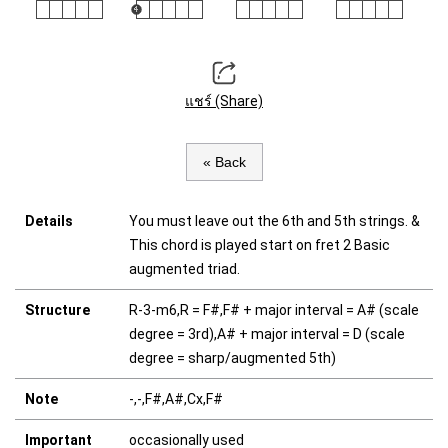
แชร์ (Share)
« Back
Details
You must leave out the 6th and 5th strings. &
This chord is played start on fret 2 Basic
augmented triad.
Structure
R-3-m6,R = F#,F# + major interval = A# (scale
degree = 3rd),A# + major interval = D (scale
degree = sharp/augmented 5th)
Note
-,-,F#,A#,Cx,F#
Important
occasionally used