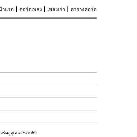
น้าแรก
คอร์ดเพลง
เพลงเก่า
ตารางคอร์ด
อร์ดอูคูเลเล่ F#m69