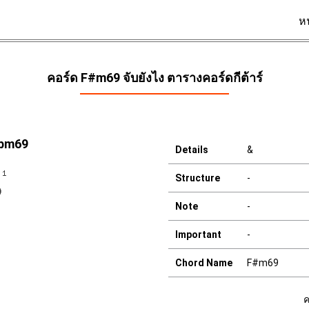
ห
คอร์ด F#m69 จับยังไง ตารางคอร์ดกีต้าร์
Gbm69
Details
&
Structure
-
Note
-
Important
-
Chord Name
F#m69
ค