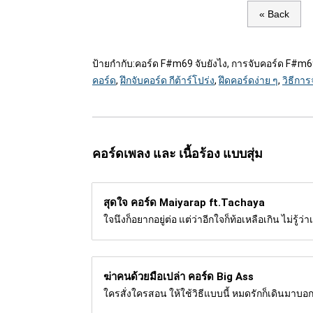
« Back
ป้ายกำกับ:
คอร์ด F#m69 จับยังไง, การจับคอร์ด F#m6
คอร์ด
,
ฝึกจับคอร์ด กีต้าร์โปร่ง
,
ฝึดคอร์ดง่าย ๆ
,
วิธีการ
คอร์ดเพลง และ เนื้อร้อง แบบสุ่ม
สุดใจ คอร์ด
Maiyarap ft.Tachaya
ใจนึงก็อยากอยู่ต่อ แต่ว่าอีกใจก็ท้อเหลือเกิน ไม่รู้ว
ฆ่าคนด้วยมือเปล่า คอร์ด
Big Ass
ใครสั่งใครสอน ให้ใช้วิธีแบบนี้ หมดรักก็เดินมาบอกด