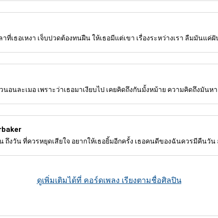
ที่เธอเหงา เจ็บปวดต้องทนฝืน ให้เธอมีแต่เขา เรื่องระหว่างเรา ลืมมันแค่ฝั
้วนอนละเมอ เพราะว่าเธอมาเงียบไป เคยคิดถึงกันมั้งหม้าย ความคิดถึงมัน
rbaker
ถึงวัน ที่ควรหยุดเสียใจ อยากให้เธอยิ้มอีกครั้ง เธอคนดีของฉันควรมีคืนวั
ดูเพิ่มเติมได้ที่ คอร์ดเพลง เรียงตามชื่อศิลปิน