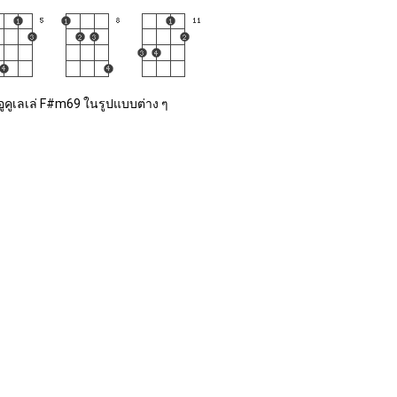
อูคูเลเล่ F#m69 ในรูปแบบต่าง ๆ