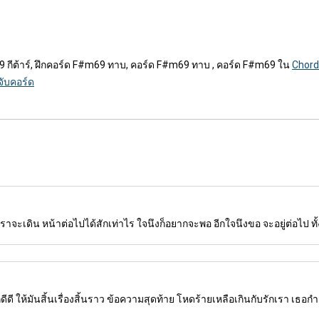
9 กีต้าร์, ฝึกคอร์ด F#m69 ทาบ, คอร์ด F#m69 ทาบ , คอร์ด F#m69 ใน
Chord
จับคอร์ด
่าเราจะเดิน หน้าต่อไปได้สักเท่าไร ใจนึงก็อยากจะพอ อีกใจนึงขอ จะอยู่ต่อไป ทั้งร
ีดี ให้มันสิ้นเรื่องสิ้นราว ข้อความสุดท้าย โหดร้ายเหลือเกินกับรักเรา เธอกำ