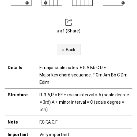
แชร์ (Share)
« Back
Details
F major scale notes: F G A Bb C D E
Major key chord sequence: F Gm Am Bb C Dm
Edim
Structure
R-3-5,R = F,F + major interval = A (scale degree
= 3rd),A + minor interval = C (scale degree =
5th)
Note
F,C,F,A,C,F
Important
Very important