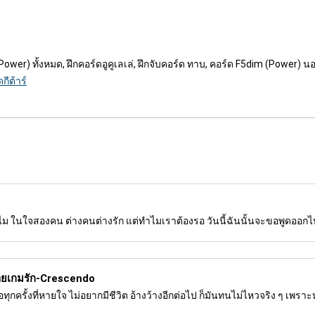
ower) ทั้งหมด, ฝึกคอร์ดอูคูเลเล่, ฝึกจับคอร์ด ทาบ, คอร์ด F5dim (Power) น
กีต้าร์
ำไม ในใจสองคน ต่างคนต่างรัก แต่ทำไมเราต้องรอ วันนี้ฉันนั้นจะขอพูดออกไป คำ
ายเกมรัก-Crescendo
กครั้งที่หายใจ ไม่อยากมีชีวิต อ้างว้างอีกต่อไป ก็มันทนไม่ไหวจริง ๆ เพราะ