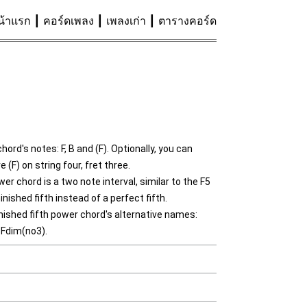
น้าแรก
คอร์ดเพลง
เพลงเก่า
ตารางคอร์ด
ord's notes: F, B and (F). Optionally, you can
 (F) on string four, fret three.
r chord is a two note interval, similar to the F5
inished fifth instead of a perfect fifth.
nished fifth power chord's alternative names:
, Fdim(no3).