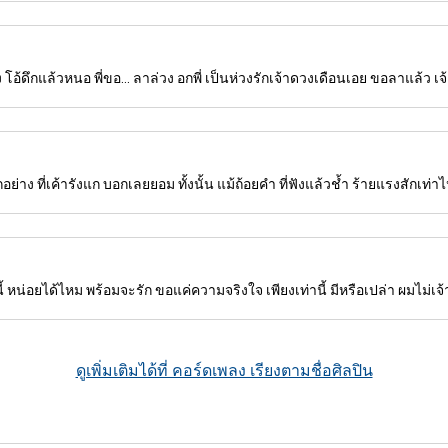
อ้ดึกแล้วหนอ พี่ขอ... ลาล่วง อกพี่ เป็นห่วงรักเจ้าดวงเดือนเอย ขอลาแล้ว เจ้า
าง ที่เค้ารังแก บอกเลยยอม ทั้งนั้น แม้ถ้อยคำ ที่ฟังแล้วช้ำ ร้ายแรงสักเท่าไหร
หน่อยได้ไหม พร้อมจะรัก ขอแค่ความจริงใจ เพียงเท่านี้ มีหรือเปล่า ผมไม่เจ้าชู้
ดูเพิ่มเติมได้ที่ คอร์ดเพลง เรียงตามชื่อศิลปิน