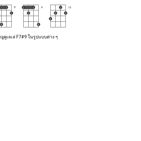
อูคูเลเล่ F7#9 ในรูปแบบต่าง ๆ