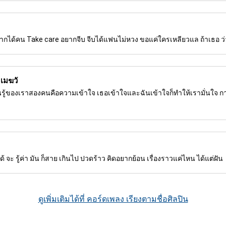
ยากได้คน Take care อยากจีบ จีบได้แฟนไม่หวง ขอแค่ใครเหลียวแล ถ้าเธอ ว่า
 เมฆวั
นรู้ของเราสองคนคือความเข้าใจ เธอเข้าใจและฉันเข้าใจก็ทำให้เรามั่นใจ ก
ม่ได้ จะ รู้ค่า มัน ก็สาย เกินไป ปวดร้าว คิดอยากย้อน เรื่องราวแค่ไหน ได้แต่ฝัน
ดูเพิ่มเติมได้ที่ คอร์ดเพลง เรียงตามชื่อศิลปิน