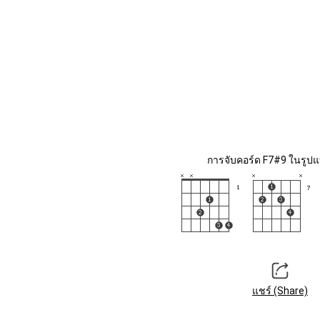
การจับคอร์ด F7#9 ในรูปแบ
แชร์ (Share)