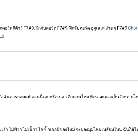
กคอร์ดกีต้าร์ F7#9, ฝึกจับคอร์ด F7#9, ฝึกจับคอร์ด อูคูเลเล่ ง่าย ๆ F7#9
Chor
ย ๆ
รือฉันควรยอมแพ้ ตอนนี้เลยหรือเปล่า อีกนานไหม ที่เธอจะมองเห็น อีกนานไห
ร้า ไม่ฟ้าว ไม่เฟี้ยว ใช่ซี้ ก็เธอมีของใหม่ จะมองมุมไหนเหลี่ยมไหน ฉันก็สู้ไม