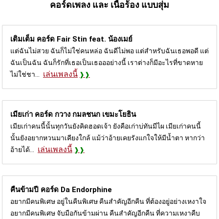
คอร์ดเพลง และ เนื้อร้อง แบบสุ่ม
เติมเต็ม คอร์ด
Fair Stin feat. น้องเมย์
แต่ฉันไม่สวย ฉันก็ไม่ใช่คนหล่อ ฉันดีไม่พอ แต่สำหรับฉันเธอพอดี แต่
ฉันเป็นฉัน ฉันก็รักที่เธอเป็นเธอออย่างนี้ เราต่างก็มีอะไรที่ขาดหาย
เล่นเพลงนี้
ไม่ใช่ชา...
เมียเก่า คอร์ด
กวาง กมลชนก เขมะโยธิน
เมียเก่าคนนี้นั้นทุกวันยังคิดฮอดเจ้า ยังคือเก่าบ่ทันมีไผ เมียเก่าคนนี้
นั้นยังอยากหวนมาเคียงใกล้ แม้ว่าอ้ายเคยรังแกใจให้มีน้ำตา หากว่า
เล่นเพลงนี้
อ้ายได้...
คืนข้ามปี คอร์ด
Da Endorphine
อยากมีคนพิเศษ อยู่ในคืนพิเศษ คืนสำคัญอีกคืน ที่ต้องอยู่อย่างเหงาใจ
อยากมีคนพิเศษ จับมือกันข้ามผ่าน คืนสำคัญอีกคืน ที่ความเหงาคืบ