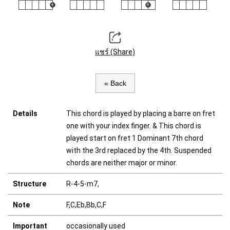
แชร์ (Share)
« Back
Details
This chord is played by placing a barre on fret
one with your index finger. & This chord is
played start on fret 1 Dominant 7th chord
with the 3rd replaced by the 4th. Suspended
chords are neither major or minor.
Structure
R-4-5-m7,
Note
F,C,Eb,Bb,C,F
Important
occasionally used