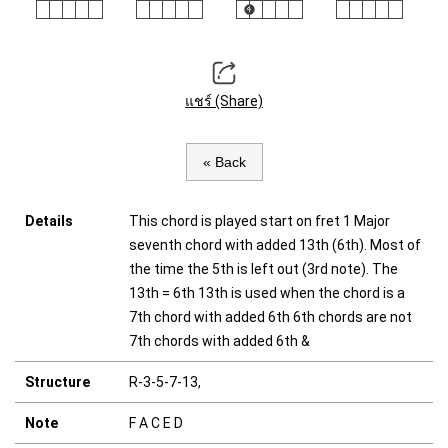
แชร์ (Share)
« Back
Details
This chord is played start on fret 1 Major
seventh chord with added 13th (6th). Most of
the time the 5th is left out (3rd note). The
13th = 6th 13th is used when the chord is a
7th chord with added 6th 6th chords are not
7th chords with added 6th &
Structure
R-3-5-7-13,
Note
F A C E D