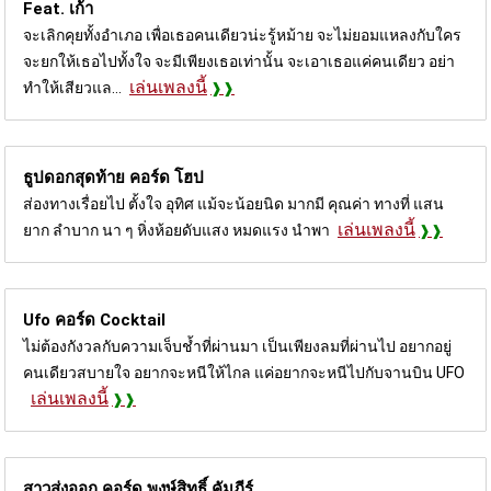
Feat. เก้า
จะเลิกคุยทั้งอำเภอ เพื่อเธอคนเดียวน่ะรู้หม้าย จะไม่ยอมแหลงกับใคร
จะยกให้เธอไปทั้งใจ จะมีเพียงเธอเท่านั้น จะเอาเธอแค่คนเดียว อย่า
เล่นเพลงนี้
ทำให้เสียวแล...
ธูปดอกสุดท้าย คอร์ด
โฮป
ส่องทางเรื่อยไป ตั้งใจ อุทิศ แม้จะน้อยนิด มากมี คุณค่า ทางที่ แสน
เล่นเพลงนี้
ยาก ลำบาก นา ๆ หิ่งห้อยดับแสง หมดแรง นำพา
Ufo คอร์ด
Cocktail
ไม่ต้องกังวลกับความเจ็บช้ำที่ผ่านมา เป็นเพียงลมที่ผ่านไป อยากอยู่
คนเดียวสบายใจ อยากจะหนีให้ไกล แค่อยากจะหนีไปกับจานบิน UFO
เล่นเพลงนี้
สาวส่งออก คอร์ด
พงษ์สิทธิ์ คัมภีร์