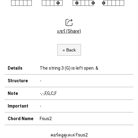
แชร์ (Share)
« Back
Details
The string 3 (G) is left open. &
Structure
-
Note
-,-,F,G,C,F
Important
-
Chord Name
Fsus2
คอร์ดอูคูเลเล่ Fsus2