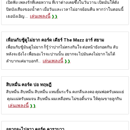
เปิดฟัง เพลงรักที่เคยหวาน ที่เราต่างเคยซึ้งในวันวาน เปิดมันให้ดัง
ปิดบังเสียงของน้ำตา เมื่อวันและเวลาไม่อาจย้อนคืน หากว่าในตอนนี้
เล่นเพลงนี้
เธอบังเอิญ ...
เพื่อนกับชู้ดูไม่ยาก คอร์ด
เดียร์ The Mazz อาร์ สยาม
เพื่อนกับชู้มันดูไม่ยาก ก็รู้ว่าปากไม่ตรงกันใจ ต่อหน้ายังกอดกัน ลับ
หลังจะยังไง เพื่อนอะไรจะปานนั้น อยากจะไปมันคงไม่ยาก ไม่ได้
เล่นเพลงนี้
ลำบากแค่มาบอกกั...
สิบหมื่น คอร์ด
ปอ ทฤษฎี
สิบหมื่น สิบหมื่น สิบหมื่น แหมยิ้มระรื่น คงกลืนลงคอ คุณพ่อครับผมแย่
คุณแม่ครับผมจน สิบหมื่น ผมเหลือทน ไม่ขอดิ้นรน ให้คุณขายลูกกิน
เล่นเพลงนี้
อยากจะไปลาว คอร์ด
คาราบาว