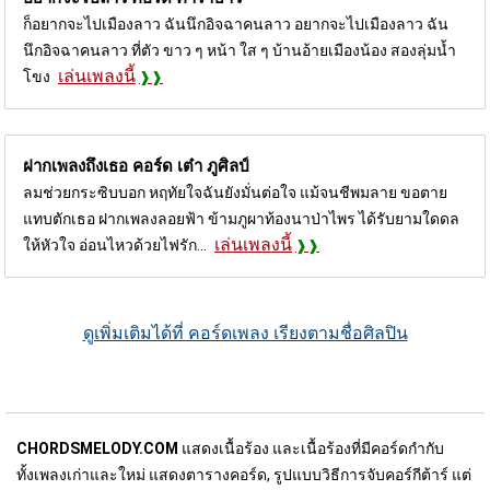
ก็อยากจะไปเมืองลาว ฉันนึกอิจฉาคนลาว อยากจะไปเมืองลาว ฉัน
นึกอิจฉาคนลาว ที่ตัว ขาว ๆ หน้า ใส ๆ บ้านอ้ายเมืองน้อง สองลุ่มน้ำ
เล่นเพลงนี้
โขง
ฝากเพลงถึงเธอ คอร์ด
เต๋า ภูศิลป์
ลมช่วยกระซิบบอก หฤทัยใจฉันยังมั่นต่อใจ แม้จนชีพมลาย ขอตาย
แทบตักเธอ ฝากเพลงลอยฟ้า ข้ามภูผาท้องนาป่าไพร ได้รับยามใดดล
เล่นเพลงนี้
ให้หัวใจ อ่อนไหวด้วยไฟรัก...
ดูเพิ่มเติมได้ที่ คอร์ดเพลง เรียงตามชื่อศิลปิน
CHORDSMELODY.COM
แสดงเนื้อร้อง และเนื้อร้องที่มีคอร์ดกำกับ
ทั้งเพลงเก่าและใหม่ แสดงตารางคอร์ด, รูปแบบวิธีการจับคอร์กีต้าร์ แต่