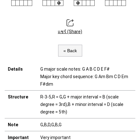
แชร์ (Share)
« Back
Details
G major scale notes: G A B C D E F#
Major key chord sequence: G Am Bm C D Em
F#dim
Structure
R-3-5,R = G,G + major interval = B (scale
degree = 3rd),B + minor interval = D (scale
degree = 5th)
Note
G,B,D,G,B,G
Important
Very important