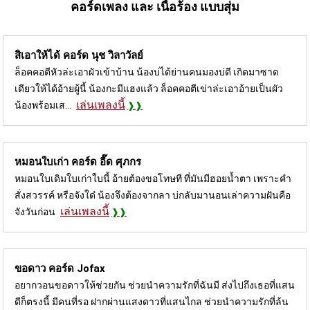
คอร์ดเพลง และ เนื้อร้อง แบบสุ่ม
สิเอาให้ได้ คอร์ด
นุช วิลาวัลย์
ล็อคคอตีหัวล่ะเอาผัวเข้าบ้าน น้องบ่ได้ย่านคนมองบ่ดี เกิดมาซาด
เดียวให้ได้อ้ายผู้นี้ น้องกะมีแฮงแล้ว ล็อคคอตีเข่าล่ะเอาอ้ายเป็นผัว
เล่นเพลงนี้
น้องพร้อมเส...
หมอนใบเก่า คอร์ด
อี๊ด ศุภกร
หมอนใบเดิมใบเก่าใบนี้ อ้ายต้องขอโทษที ที่มันมีฮอยน้ำตา เพราะคำ
สั่งสวรรค์ หรือจังใด๋ น้องจึงต้องจากลา บ่กลับมานอนเล่าความฝันคือ
เล่นเพลงนี้
จังวันก่อน
ขอดาว คอร์ด
Jofax
อยากวอนขอดาวให้ช่วยกัน ช่วยนำความรักที่ฉันมี ส่งไปถึงเธอที่แสน
ดีก็ตรงนี้ มีคนที่รอ ฝากผ่านแสงดาวที่แสนไกล ช่วยนำความรักที่ล้น