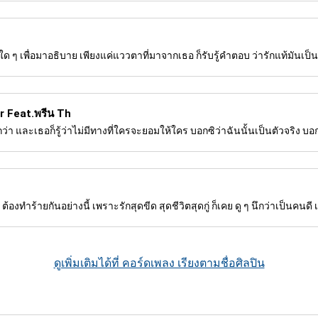
ใด ๆ เพื่อมาอธิบาย เพียงแค่แววตาที่มาจากเธอ ก็รับรู้คำตอบ ว่ารักแท้มันเป็
r Feat.พรีน Th
่า และเธอก็รู้ว่าไม่มีทางที่ใครจะยอมให้ใคร บอกซิว่าฉันนั้นเป็นตัวจริง บอ
องทำร้ายกันอย่างนี้ เพราะรักสุดขีด สุดชีวิตสุดกู่ ก็เคย ดู ๆ นึกว่าเป็นคนดี 
ดูเพิ่มเติมได้ที่ คอร์ดเพลง เรียงตามชื่อศิลปิน