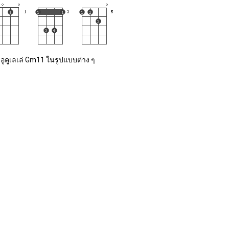
อูคูเลเล่ Gm11 ในรูปแบบต่าง ๆ