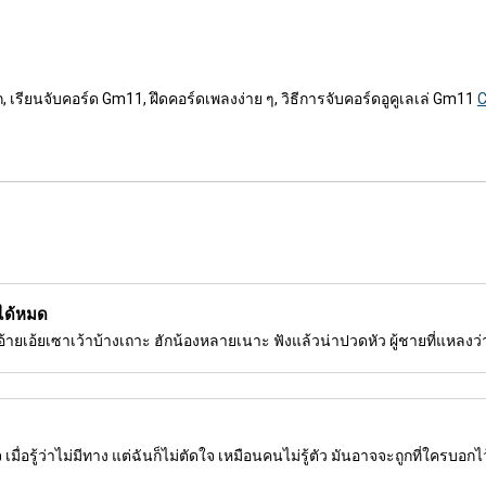
 เรียนจับคอร์ด Gm11, ฝึดคอร์ดเพลงง่าย ๆ, วิธีการจับคอร์ดอูคูเลเล่ Gm11
C
 ได้หมด
๋ว อ้ายเอ้ยเซาเว้าบ้างเถาะ ฮักน้องหลายเนาะ ฟังแล้วน่าปวดหัว ผู้ชายที่แหลงว่าร
 เมื่อรู้ว่าไม่มีทาง แต่ฉันก็ไม่ตัดใจ เหมือนคนไม่รู้ตัว มันอาจจะถูกที่ใครบอกไ