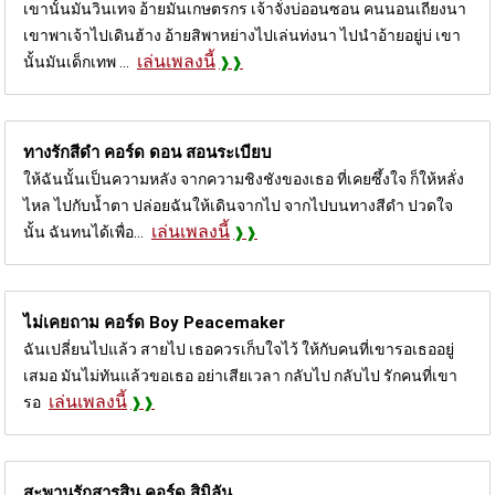
เขานั้นมันวินเทจ อ้ายมันเกษตรกร เจ้าจั่งบ่ออนซอน คนนอนเถียงนา
เขาพาเจ้าไปเดินฮ้าง อ้ายสิพาหย่างไปเล่นท่งนา ไปนำอ้ายอยู่บ่ เขา
เล่นเพลงนี้
นั้นมันเด็กเทพ ...
ทางรักสีดํา คอร์ด
ดอน สอนระเบียบ
ให้ฉันนั้นเป็นความหลัง จากความชิงชังของเธอ ที่เคยซึ้งใจ ก็ให้หลั่ง
ไหล ไปกับน้ำตา ปล่อยฉันให้เดินจากไป จากไปบนทางสีดำ ปวดใจ
เล่นเพลงนี้
นั้น ฉันทนได้เพื่อ...
ไม่เคยถาม คอร์ด
Boy Peacemaker
ฉันเปลี่ยนไปแล้ว สายไป เธอควรเก็บใจไว้ ให้กับคนที่เขารอเธออยู่
เสมอ มันไม่ทันแล้วขอเธอ อย่าเสียเวลา กลับไป กลับไป รักคนที่เขา
เล่นเพลงนี้
รอ
สะพานรักสารสิน คอร์ด
สิมิลัน