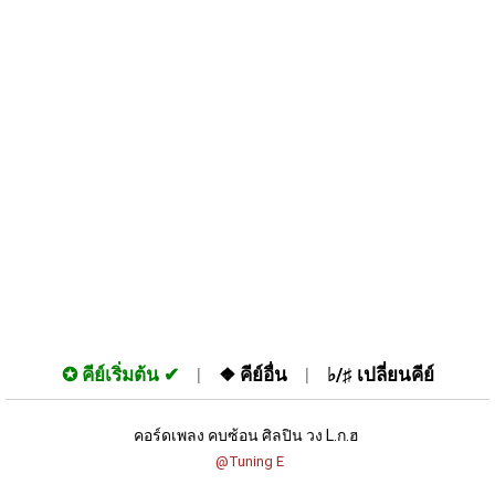
✪
คีย์เริ่มต้น
❖
คีย์อื่น
♭/♯
เปลี่ยนคีย์
คอร์ดเพลง คบซ้อน ศิลปิน วง L.ก.ฮ 
 @Tuning E