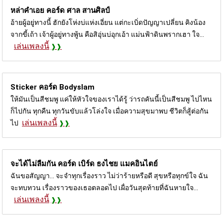
หล่าคำเอย คอร์ด
ศาล สานศิลป์
อ้ายผู้อยู่ทางนี้ ฮักยังโห่งบ่แห่งเอี่ยน แต่กะเบิ่ดปัญญาเปลี่ยน คิงน้อง
จากขี้เถ้า เจ้าผู้อยู่ทางพู้น คือสิอุ่นบ่อุกเอ้า แม่นฟ้าดินพรากเฮา ใจ...
เล่นเพลงนี้
Sticker คอร์ด
Bodyslam
ให้มันเป็นสีชมพู แค่ให้หัวใจของเราได้รู้ ว่ารถคันนี้เป็นสีชมพู ไปไหน
ก็ไปกัน ทุกคืน ทุกวันขับแล้วโล่งใจ เมื่อความสุขมาพบ ชีวิตก็สู้ต่อกัน
เล่นเพลงนี้
ไป
จะได้ไม่ลืมกัน คอร์ด
เบิร์ด ธงไชย แมคอินไตย์
ฉันขอสัญญา... จะจำทุกเรื่องราว ไม่ว่าร้ายหรือดี สุขหรือทุกข์ใจ ฉัน
จะทบทวน เรื่องราวของเธอตลอดไป เผื่อวันสุดท้ายที่ฉันหายใจ...
เล่นเพลงนี้