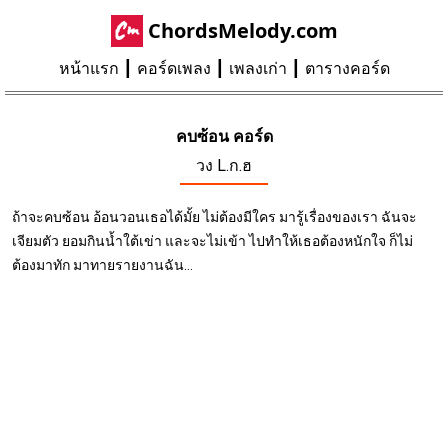
ChordsMelody.com
หน้าแรก
คอร์ดเพลง
เพลงเก่า
ตารางคอร์ด
คบซ้อน คอร์ด
วง L.ก.ฮ
ถ้าจะคบซ้อน อ้อนวอนเธอได้มั้ย ไม่ต้องมีใคร มารู้เรื่องของเรา ฉันจะ
เจียมตัว ยอมกินน้ำใต้เข่า และจะไม่เข้า ไปทำให้เธอต้องหนักใจ ก็ไม่
ต้องมาทัก มาทายรายงานฉัน...