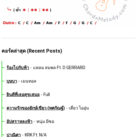
คอร์ดล่าสุด (Recent Posts)
ร้องไปกับฟ้า
-
แหลม สมพล Ft. D GERRARD
บุษบา
-
เมนทอล
ยินดีที่เธอสุขเสมอ
-
Full
ความรักของยักษ์เขียว (ทศกัณฐ์)
-
เดี่ยว ไออุ่น
อัปสราหลงฟ้า
-
หนุ่ม มีซอ
ปาณิศา
-
KRK Ft. N/A