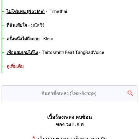
ไม่ใช่แฟน (Not Me)
-
Timethai
ที่ฉันเสียใจ
-
มนัสวีร์
ครั้งหนึ่งไม่ถึงตาย
-
Klear
เพื่อนผมเกมได้ไง
-
Taitosmith Feat.TangBadVoice
ดูเพิ่มเติม
เนื้อร้องเพลง คบซ้อน
ของ วง L.ก.ฮ
*
กลิ่นหอมของเธอ เย้ายวน ชวนฝัน