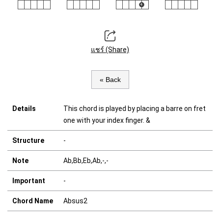
แชร์ (Share)
« Back
Details
This chord is played by placing a barre on fret
one with your index finger. &
Structure
-
Note
Ab,Bb,Eb,Ab,-,-
Important
-
Chord Name
Absus2