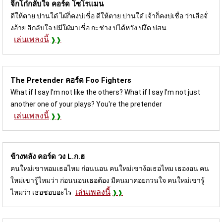
จิ๊กโก๋กลับใจ คอร์ด
โซโรแมน
ดีให้ตาย ปานใด๋ ไผ๋ก็คงบ่เชื่อ ดีให้ตาย ปานใด๋ เจ้าก็คงบ่เชื่อ ว่าเสือจั่
งอ้าย สิกลับใจ บ่มีใผ๋มาเชื่อ กะช่าง บ่ได้หวัง บ่งึด บ่สน
เล่นเพลงนี้
The Pretender คอร์ด
Foo Fighters
What if I say I'm not like the others? What if I say I'm not just
another one of your plays? You're the pretender
เล่นเพลงนี้
ข้างหลัง คอร์ด
วง L.ก.ฮ
คนใหม่เขาหอมเธอไหม ก่อนนอน คนใหม่เขาง้อเธอไหม เธองอน คน
ใหม่เขารู้ไหมว่า ก่อนนอนเธอต้อง มีคนมาคอยกวนใจ คนใหม่เขารู้
เล่นเพลงนี้
ไหมว่า เธอชอบอะไร