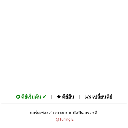
✪
คีย์เริ่มต้น
❖
คีย์อื่น
♭/♯
เปลี่ยนคีย์
คอร์ดเพลง สาวบางกรวย ศิลปิน อร อรดี 
 @Tuning E