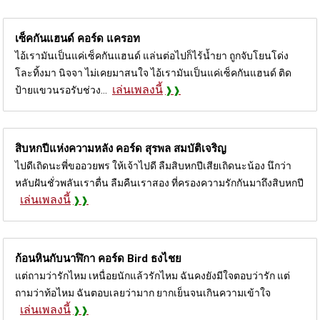
เซ็คกันแฮนด์ คอร์ด
แครอท
ไอ้เรามันเป็นแค่เซ็คกันแฮนด์ แล่นต่อไปก็ไร้น้ำยา ถูกจับโยนโด่ง
โละทิ้งมา นิจจา ไม่เคยมาสนใจ ไอ้เรามันเป็นแค่เซ็คกันแฮนด์ ติด
เล่นเพลงนี้
ป้ายแขวนรอรับช่วง...
สิบหกปีแห่งความหลัง คอร์ด
สุรพล สมบัติเจริญ
ไปดีเถิดนะพี่ขออวยพร ให้เจ้าไปดี ลืมสิบหกปีเสียเถิดนะน้อง นึกว่า
หลับฝันชั่วพลันเราตื่น ลืมคืนเราสอง ที่ครองความรักกันมาถึงสิบหกปี
เล่นเพลงนี้
ก้อนหินกับนาฬิกา คอร์ด
Bird ธงไชย
แต่ถามว่ารักไหม เหนื่อยนักแล้วรักไหม ฉันคงยังมีใจตอบว่ารัก แต่
ถามว่าท้อไหม ฉันตอบเลยว่ามาก ยากเย็นจนเกินความเข้าใจ
เล่นเพลงนี้