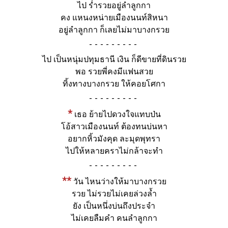
ไป ร่ำรวยอยู่ลำลูกกา
คง แหนงหน่ายเมืองนนท์สิหนา
อยู่ลำลูกกา ก็เลยไม่มาบางกรวย
-
ไป เป็นหนุ่มปทุมธานี เงิน ก็ดีขายที่ดินรวย
พอ รวยพี่คงมีแฟนสวย
ทิ้งทางบางกรวย ให้คอยโศกา
-
*
เธอ ย้ายไปดวงใจแทบป่น
โอ้สาวเมืองนนท์ ต้องทนบ่นหา
อยากหิ้วมังคุด ละมุดพุทรา
ไปให้หลายคราไม่กล้าจะทำ
-
**
วัน ไหนว่างให้มาบางกรวย
รวย ไม่รวยไม่เคยล่วงล้ำ
ยัง เป็นหนึ่งบ่นถึงประจำ
ไม่เคยลืมคำ คนลำลูกกา