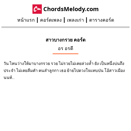
ChordsMelody.com
หน้าแรก
คอร์ดเพลง
เพลงเก่า
ตารางคอร์ด
สาวบางกรวย คอร์ด
อร อรดี
วัน ไหนว่างให้มาบางกรวย รวย ไม่รวยไม่เคยล่วงล้ำ ยัง เป็นหนึ่งบ่นถึง
ประจำ ไม่เคยลืมคำ คนลำลูกกา เธอ ย้ายไปดวงใจแทบป่น โอ้สาวเมือง
นนท์...