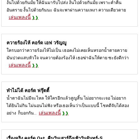
งั้นไปด้วยกันมั้ย ให้ฉันมารับไปส่ง งั้นไปด้วยกันมั้ย เพราะค่ำคืน
อันตราย งั้นไปด้วยกันนะ ฉันจะพาผ่านความเหงา ความเดียวดาย
เล่นเพลงนี้
ควายร้องไห้ คอร์ด
เอฟ วรัญญู
ใครบอกว่าควายร้องไห้ไม่เป็น เธอคงไม่เคยเห็นหรอกน้ำตายควาย
มันปวดแสบหัวใจ จนควายต้องร้องไห้ เธอฆ่าฉันให้ตาย ซะยังดีกว่า
เล่นเพลงนี้
ทำไม่ได้ คอร์ด
ฟรุ๊ตตี้
น้ำตาฉันไม่มีจะไหล ให้ใครอีกแล้วสูญสิ้น ไม่อยากจะเจอ ไม่อยาก
ได้ยินไม่กิน ไม่นอนไม่ฟัง หรือเธอเห็นว่าเป็นแบบนี้ โชคดีจับได้สอง
เล่นเพลงนี้
อย่าง ก็บอกกัน...
เรื่องจริง คอร์ด
Ost. คืนวันเสาร์ถึงเช้าวันจันทร์-S