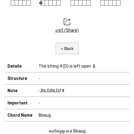
แชร์ (Share)
« Back
Details
The string 4 (D) is left open. &
Structure
-
Note
-,Bb,D,Bb,D,F#
Important
-
Chord Name
Bbaug
คอร์ดอูคูเลเล่ Bbaug