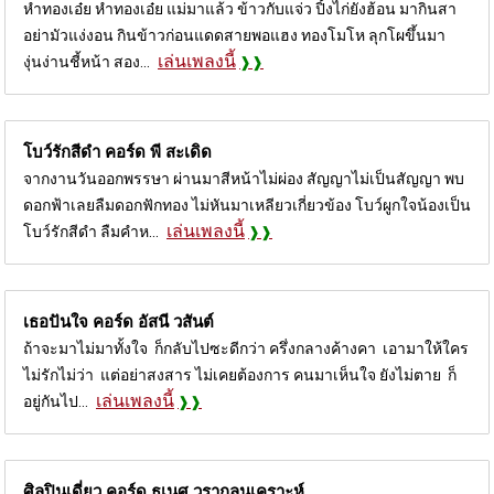
หำทองเอ๋ย หำทองเอ๋ย แม่มาแล้ว ข้าวกับแจ่ว ปิ้งไก่ยังฮ้อน มากินสา
อย่ามัวแง่งอน กินข้าวก่อนแดดสายพอแฮง ทองโมโห ลุกโผขึ้นมา
เล่นเพลงนี้
งุ่นง่านชี้หน้า สอง...
โบว์รักสีดำ คอร์ด
พี สะเดิด
จากงานวันออกพรรษา ผ่านมาสีหน้าไม่ผ่อง สัญญาไม่เป็นสัญญา พบ
ดอกฟ้าเลยลืมดอกฟักทอง ไม่หันมาเหลียวเกี่ยวข้อง โบว์ผูกใจน้องเป็น
เล่นเพลงนี้
โบว์รักสีดำ ลืมคำห...
เธอปันใจ คอร์ด
อัสนี วสันต์
ถ้าจะมาไม่มาทั้งใจ ก็กลับไปซะดีกว่า ครึ่งกลางค้างคา เอามาให้ใคร
ไม่รักไม่ว่า แต่อย่าสงสาร ไม่เคยต้องการ คนมาเห็นใจ ยังไม่ตาย ก็
เล่นเพลงนี้
อยู่กันไป...
ศิลปินเดี่ยว คอร์ด
ธเนศ วรากุลนุเคราะห์