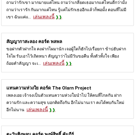
ถามว่ารักเขา มากมายแค่ไหน ถามว่าเกลียดเธอมากแค่ไหนดีกว่ามั้ง
ถามว่าเรารัก กันมากแค่ไหน รู้แค่ไม่รักเธออีกแล้วก็พอมั้ง ตอนที่ไม่มี
เล่นเพลงนี้
เขา ฉันแค่แ...
สัญญากาสะลอง คอร์ด
พลพล
ขอฝากตัวฝากใจ คงฝากไผมานัก เจอผู้ใดก็ฮักไปเรื่อยกา ข้าบ่ฮับฝาก
ใจไผ รับเอาไว้เถิดหนา สัญญาว่าไม่มีวันขอคืน ทั้งตัวทั้งใจ เพียง
เล่นเพลงนี้
ถ้อยคำสัญญา จะเ...
แทนความห่วงใย คอร์ด
The Olarn Project
เพลงเอย เจ้าจงเป็นตัวแทนความห่วงใยนำไป ให้คนที่ไกลกัน ฝาก
ความรัก และความสุข บอกคิดถึงกัน อีกไม่นานเรา คงได้พบกันใหม่
เล่นเพลงนี้
อีกไม่นาน
ตะวันชิงพลบ คอร์ด
พงษ์สิทธิ์ คัมภีร์