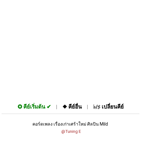
✪
คีย์เริ่มต้น
❖
คีย์อื่น
♭/♯
เปลี่ยนคีย์
คอร์ดเพลง เรื่องเก่าเศร้าใหม่ ศิลปิน Mild 
 @Tuning E