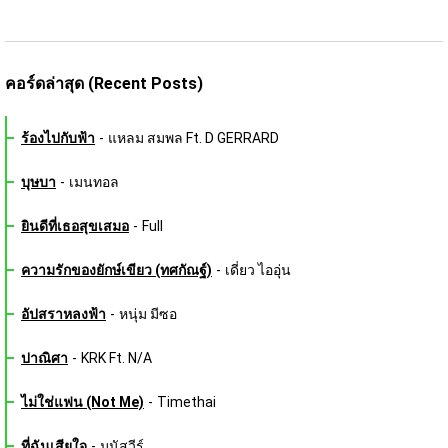
คอร์ดล่าสุด (Recent Posts)
ร้องไปกับฟ้า
-
แหลม สมพล Ft. D GERRARD
บุษบา
-
เมนทอล
ยินดีที่เธอสุขเสมอ
-
Full
ความรักของยักษ์เขียว (ทศกัณฐ์)
-
เดี่ยว ไออุ่น
อัปสราหลงฟ้า
-
หนุ่ม มีซอ
ปาณิศา
-
KRK Ft. N/A
ไม่ใช่แฟน (Not Me)
-
Timethai
ที่ฉันเสียใจ
-
มนัสวีร์