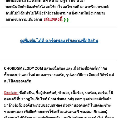
ยิ่งรอยิ่งทรมาน คอร์ด
นท พนายางกูร The Star
บอกฉันสักคำต้องทำยังไง จะใช้อะไรดลใจเธอดี คาถาหรือเวทมนต์
ฉันก็ไม่มี ฉันทำไม่ได้ ยิ่งรักยิ่งรอยิ่งทรมาน ยิ่งนานมันยิ่งมากมาย
เล่นเพลงนี้
อยากจบความเดียวดาย
ดูเพิ่มเติมได้ที่ คอร์ดเพลง เรียงตามชื่อศิลปิน
CHORDSMELODY.COM
แสดงเนื้อร้อง และเนื้อร้องที่มีคอร์ดกำกับ
ทั้งเพลงเก่าและใหม่ แสดงตารางคอร์ด, รูปแบบวิธีการจับคอร์กีต้าร์ แต่
ละโน๊ตของคอร์ด
Disclaim
ชื่อศิลปิน, ชื่อผู้ประพันธ์, ทำนอง, เนื้อร้อง, บทร้อง, คอร์ด, โน๊
ตดนตรี ที่ปรากฎในเว็บไชต์ Chordsmelody.com จุดประสงค์เพื่อนำ
มาอ้างอิงถึง องค์ประกอบของบทเพลง ท่วงทำนองดนตรี ในแต่ละช่วง
ของบทเพลง เพื่อฝึกทักษะการใช้เครื่องเล่นดนตรี ของสมาชิกและผู้