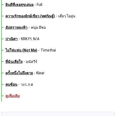
ยินดีที่เธอสุขเสมอ
-
Full
ความรักของยักษ์เขียว (ทศกัณฐ์)
-
เดี่ยว ไออุ่น
อัปสราหลงฟ้า
-
หนุ่ม มีซอ
ปาณิศา
-
KRK Ft. N/A
ไม่ใช่แฟน (Not Me)
-
Timethai
ที่ฉันเสียใจ
-
มนัสวีร์
ครั้งหนึ่งไม่ถึงตาย
-
Klear
คบซ้อน
-
วง L.ก.ฮ
ดูเพิ่มเติม