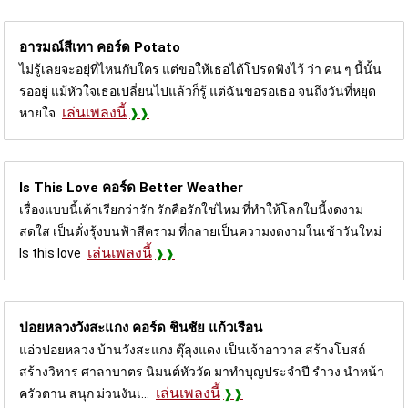
อารมณ์สีเทา คอร์ด
Potato
ไม่รู้เลยจะอยุ่ที่ไหนกับใคร แต่ขอให้เธอได้โปรดฟังไว้ ว่า คน ๆ นี้นั้น
รออยู่ แม้หัวใจเธอเปลี่ยนไปแล้วก็รู้ แต่ฉันขอรอเธอ จนถึงวันที่หยุด
เล่นเพลงนี้
หายใจ
Is This Love คอร์ด
Better Weather
เรื่องแบบนี้เค้าเรียกว่ารัก รักคือรักใช่ไหม ที่ทำให้โลกใบนี้งดงาม
สดใส เป็นดั่งรุ้งบนฟ้าสีคราม ที่กลายเป็นความงดงามในเช้าวันใหม่
เล่นเพลงนี้
Is this love
ปอยหลวงวังสะแกง คอร์ด
ชินชัย แก้วเรือน
แอ่วปอยหลวง บ้านวังสะแกง ตุ๊ลุงแดง เป็นเจ้าอาวาส สร้างโบสถ์
สร้างวิหาร ศาลาบาตร นิมนต์หัววัด มาทำบุญประจำปี รำวง นำหน้า
เล่นเพลงนี้
ครัวตาน สนุก ม่วนงันเ...