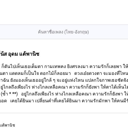
น้ส อุดม แต้พานิช
นจู่ ๆ ก็ดันไปเห็นเธอเต็มตา กามเทพคง ยิงศรลงมา ความรักก็เลยพา ให้เค
่นไปทันตา แดดลมก็เป็นใจ ดอกไม้ก็ลอยมา ดวงเอ๋ยดวงตา จะมองที่ไหนสว
าฉัน ยังมองเห็นเธออยู่ใกล้ ๆ จะอยู่แห่งไหน แปลกใจภาพเธอชัด
่ไกลถึงเพียงไร ห่างไกลเหลือคณา ความรักก็ยังพา ให้ตาได้เห็นไ
ซ้ำ * **) อยู่ไกลถึงเพียงไร ห่างไกลเหลือคณา ความรักก็ยังพา ให
ด เคยได้ยินมา เปลี่ยนคำที่เคยได้ยินมา ความรักมักพา ให้คนมีรั
 แต้พานิช