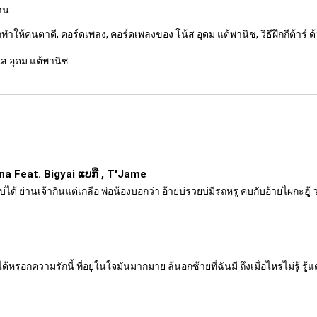
งาน
ให้คนตาดี, คอร์ดเพลง, คอร์ดเพลงของ โน้ส อุดม แต้พานิช, วิธีฝึกกีต้าร์ ด
ส อุดม แต้พานิช
a Feat. Bigyai ແບກື , T'Jame
ได้ ย่านเจ้ากินแต่เกลือ พ่อน้องบอกว่า อ้ายบ่รวยบ่มีรถหรู คบกับอ้ายไผกะฮู้ ว
กความรักนี้ ที่อยู่ในใจมันมากมาย ล้นอกซ้ายที่ฉันมี ถึงเมื่อไหร่ไม่รู้ รู้แต่