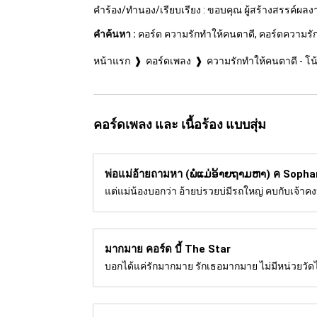
คำร้อง/ทำนอง/เรียบเรียง : ขอบคุณ ผู้สร้างสรรค์ผล
คำค้นหา :
คอร์ด ความรักทำให้คนตาดี, คอร์ดความรักทำ
หน้าแรก
คอร์ดเพลง
ความรักทำให้คนตาดี - โน้
คอร์ดเพลง และ เนื้อร้อง แบบสุ่ม
พ่อแม่อ้ายถามหา (ພໍ່ແມ່ອ້າຍຖາມຫາ) ค
Sophan
แต่แม่น้องบอกว่า อ้ายบ่รวยบ่มีรถใหญ่ คบกับเจ้าคงบ่
มากมาย คอร์ด
บี้ The Star
บอกได้แค่รักมากมาย รักเธอมากมาย ไม่มีหน่วยวัดได้หรอ