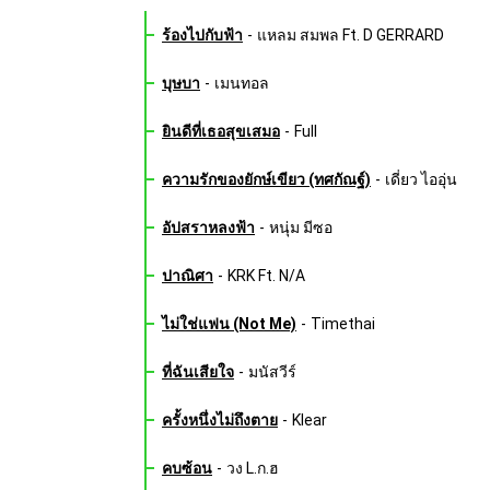
ร้องไปกับฟ้า
-
แหลม สมพล Ft. D GERRARD
บุษบา
-
เมนทอล
ยินดีที่เธอสุขเสมอ
-
Full
ความรักของยักษ์เขียว (ทศกัณฐ์)
-
เดี่ยว ไออุ่น
อัปสราหลงฟ้า
-
หนุ่ม มีซอ
ปาณิศา
-
KRK Ft. N/A
ไม่ใช่แฟน (Not Me)
-
Timethai
ที่ฉันเสียใจ
-
มนัสวีร์
ครั้งหนึ่งไม่ถึงตาย
-
Klear
คบซ้อน
-
วง L.ก.ฮ