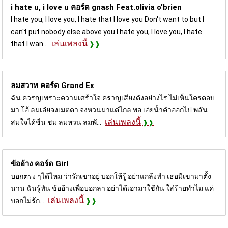
i hate u, i love u คอร์ด
gnash Feat.olivia o'brien
I hate you, I love you, I hate that I love you Don't want to but I
can't put nobody else above you I hate you, I love you, I hate
เล่นเพลงนี้
that I wan...
ลมสวาท คอร์ด
Grand Ex
ฉัน ควรญเพราะความเศร้าใจ ครวญเสียงดังอย่างไร ไม่เห็นใครตอบ
มา โอ้ ลมเอ๋ยจงเมตตา จงหวนมาแต่ไกล พอ เอ่ยน้ำคำออกไป พลัน
เล่นเพลงนี้
สมใจได้ชื่น ชม ลมหวน ลมพั...
ข้ออ้าง คอร์ด
Girl
บอกตรง ๆได้ไหม ว่ารักเขาอยู่ บอกให้รู้ อย่าแกล้งทำ เธอมีเขามาตั้ง
นาน ฉันรู้ทัน ข้ออ้างเพื่อบอกลา อย่าได้เอามาใช้กัน ใส่ร้ายทำไม แค่
เล่นเพลงนี้
บอกไม่รัก...