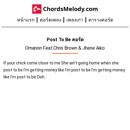
ChordsMelody.com
หน้าแรก
คอร์ดเพลง
เพลงเก่า
ตารางคอร์ด
Post To Be คอร์ด
Omarion Feat.Chris Brown & Jhene Aiko
If your chick come close to me She ain't going home when she
post to be I'm getting money like I'm post to be I'm getting money
like I'm post to be Ooh...