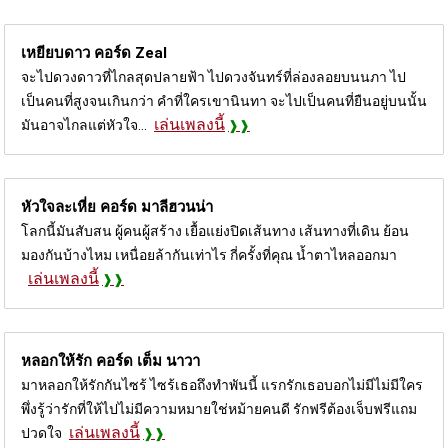
เหยียบดาว คอร์ด
Zeal
จะไปดวงดาวที่ไกลสุดปลายฟ้า ไปดวงจันทร์ที่ล่องลอยบนนภา ไป
เป็นคนที่สูงจนเกินกว่า คำที่ใครเขานินทา จะไปเป็นคนที่ยืนอยู่บนนั้น
เล่นเพลงนี้
มันอาจไกลแต่หัวใจ...
หัวใจละเหี่ย คอร์ด
มาลีฮวนน่า
โลกนี้มันสับสน ผู้คนผู้สร้าง เยื้อแย่งปิดเส้นทาง เส้นทางที่เดิน ย้อน
มองกันบ้างไหม เหนื่อยล้ากันเท่าไร กี่ครั้งที่คุณ น้ำตาไหลออกมา
เล่นเพลงนี้
หลอกให้รัก คอร์ด
เต็ม นาวา
มาหลอกให้รักกันไซร้ ไซร้เธอถึงทำพันนี้ แรกรักเธอบอกไม่มีไม่มีใคร
พึ่งรู้ว่ารักที่ให้ไปไม่มีความหมายใช่หม้ายคนดี รักฟรีต้องเจ็บฟรีแถม
เล่นเพลงนี้
ปวดใจ