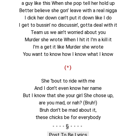
a guy like this When she pop tell her hold up
Better believe she gon' leave with a real nigga
I dick her down can't put it down like I do
I get to bussin' no discussin', gotta deal with it
Team us we ain't worried about you
Murder she wrote When I hit it I'm a kill it
I'm a get it like Murder she wrote
You want to know how I know what I know
(*)
She 'bout to ride with me
And I don't even know her name
But I know that she your girl She chose up,
are you mad, or nah? (Bruh!)
Bruh don't be mad about it,
these chicks be for everybody
§
Post To Be Lyrics