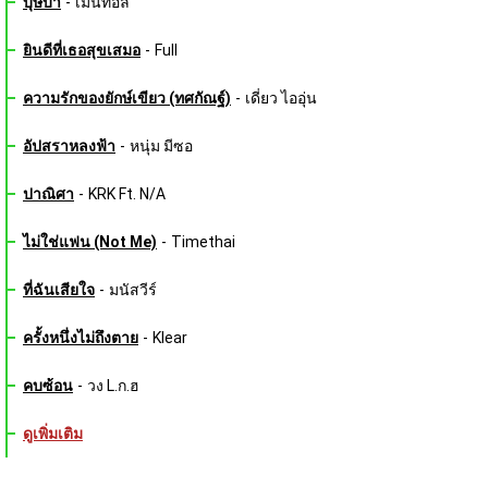
บุษบา
-
เมนทอล
ยินดีที่เธอสุขเสมอ
-
Full
ความรักของยักษ์เขียว (ทศกัณฐ์)
-
เดี่ยว ไออุ่น
อัปสราหลงฟ้า
-
หนุ่ม มีซอ
ปาณิศา
-
KRK Ft. N/A
ไม่ใช่แฟน (Not Me)
-
Timethai
ที่ฉันเสียใจ
-
มนัสวีร์
ครั้งหนึ่งไม่ถึงตาย
-
Klear
คบซ้อน
-
วง L.ก.ฮ
ดูเพิ่มเติม