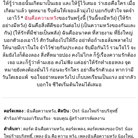
ให้รู้ว่าเธอนั้นเกิดมาเป็นเธอ และให้รู้ไว้เสมอ ว่าเธอคือใคร เมื่อ
เกิดมาแล้ว จุดหมาย รีบค้นให้เจอแล้วมุ่งไป บอกกับหัวใจ จดจำ
เอาไว้ * 
ฉันคือความหวัง
ของวันพรุ้งนี้ (วันนี้จงมีหวัง) (ให้รัก
อย่างมีหวัง) ฉันคือสิ่งดีดีของวันต่อไป (เป็นความหวังของกันและ
กัน) (ให้รักที่มีช่วยเป็นพลัง) ฉันคืออนาคต ที่สวยงาม ที่ยิ่งใหญ่ 
บอกตัวเองเอาไว้ สักวันต้องไปให้ถึง อย่าท้อถ้าเธอล้มพลาดไป  
ให้นายมีเราในใจ จำไว้ช่วยกันประคอง จับมือกันไว้ รวมใจไว้ จะ
ล้มยังไงก็ต้องลอง สิ่งที่หมายปอง คงไม่ไกล ก็รู้เรื่องความรักต้อง
เจอ และก็รู้ว่าห้ามเธอ คงไม่ฟัง แค่อย่าให้รักทำเธอหลง จุด
หมายยังคงต้องมั่นไว้ ก่อนจะรักใคร อย่าลืมรักตัวเอง หากว่ามี
วันใดเธอแพ้  ขอใจอย่าหมดหวังไป เก็บบทเรียนเป็นแรง อย่ากลัว
บอกใจ ชีวิตเริ่มต้นใหม่ได้เสมอ
คอร์ดเพลง :
ฉันคือความหวัง,
ศิลปิน :
Ost. น้องใหม่ร้ายบริสุทธิ์
คำร้อง/ทำนอง/เรียบเรียง : ขอบคุณ ผู้สร้างสรรค์ผลงาน
คำค้นหา :
คอร์ด ฉันคือความหวัง, คอร์ดเพลง, คอร์ดเพลงของ Ost. น้อง
ใหม่ร้ายบริสุทธิ์, เพลง ฉัน คือ ความ หวัง, เพลงฉันคือความหวัง น้องใหม่,