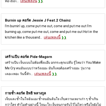
เล่นเพลงนี้
ท้อ เธอไ...
Burnin up คอร์ด
Jessie J Feat.2 Chainz
I'm burnin' up, come put me out, come and put me out I'm
burning up, come put me out, come and put me out Hot in the
เล่นเพลงนี้
kitchen like a thousand...
เศร้าแป๊บ คอร์ด
Pide-Magorn
เศร้าแป๊บ เจ็บแบบไม่ต้องพึ่งแอ๊บ อกกระตุกแปล๊บ รู้ไหมว่า You Make
Me Cry คนมันแบบว่าหวังเยอะ มันก็เลยต้องเศร้าเยอะ วุ่นวาย
เล่นเพลงนี้
เลอะเทอะ วันนี้หัว...
กายช้ำ คอร์ด
อิทธิ พลางกูล
เจ็บและช้ำในใจฉันเอง ช้ำจนมันล้นใจ เก็บความเหงาเก่า ๆ ช้ำเกิน
กว่าใคร ทำไมทำอย่างนี้ ใจนะใจ เจ็บจนกายรับไว้ไม่ไหว หรือใจยังไม่