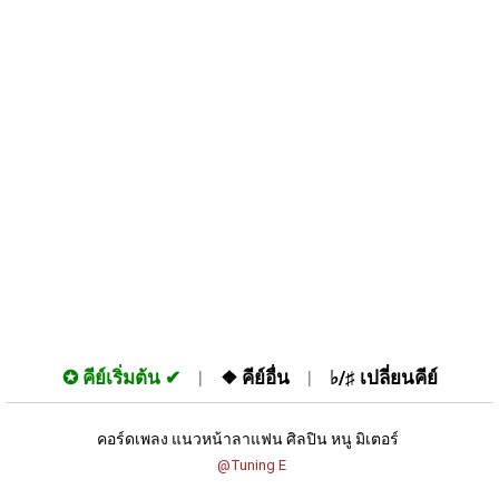
✪
คีย์เริ่มต้น
❖
คีย์อื่น
♭/♯
เปลี่ยนคีย์
คอร์ดเพลง แนวหน้าลาแฟน ศิลปิน หนู มิเตอร์ 
 @Tuning E