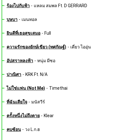
ร้องไปกับฟ้า
-
แหลม สมพล Ft. D GERRARD
บุษบา
-
เมนทอล
ยินดีที่เธอสุขเสมอ
-
Full
ความรักของยักษ์เขียว (ทศกัณฐ์)
-
เดี่ยว ไออุ่น
อัปสราหลงฟ้า
-
หนุ่ม มีซอ
ปาณิศา
-
KRK Ft. N/A
ไม่ใช่แฟน (Not Me)
-
Timethai
ที่ฉันเสียใจ
-
มนัสวีร์
ครั้งหนึ่งไม่ถึงตาย
-
Klear
คบซ้อน
-
วง L.ก.ฮ