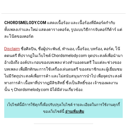
CHORDSMELODY.COM
แสดงเนื้อร้อง และเนื้อร้องที่มีคอร์ดกำกับ
ทั้งเพลงเก่าและใหม่ แสดงตารางคอร์ด, รูปแบบวิธีการจับคอร์กีต้าร์ แต่
ละโน๊ตของคอร์ด
Disclaim
ชื่อศิลปิน, ชื่อผู้ประพันธ์, ทำนอง, เนื้อร้อง, บทร้อง, คอร์ด, โน๊
ตดนตรี ที่ปรากฎในเว็บไชต์ Chordsmelody.com จุดประสงค์เพื่อนำมา
อ้างอิงถึง องค์ประกอบของบทเพลง ท่วงทำนองดนตรี ในแต่ละช่วงของ
บทเพลง เพื่อฝึกทักษะการใช้เครื่องเล่นดนตรี ของสมาชิกและผู้เยี่ยมชม
ไม่มีวัตถุประสงค์เพื่อการค้า และไม่สนับสนุนการนำไป เพื่อจุดประสงค์
ทางการค้า เนื้อหาที่ปรากฎมีลิขสิทธิ์ ซื่งเป็นสิทธิ์ของ เจ้าของผลงาน
นั้น ๆ Chordsmelody.com มิได้มีส่วนเกี่ยวข้อง.
เว็ปไซต์นี้มีการใช้คุกกี้เพื่อปรับปรุงเว็บไซต์
รายละเอียดในการใช้งานคุกกี้
ของเว็บไซต์นี้
อ่านเพิ่มเติม